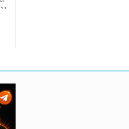
ma
 em