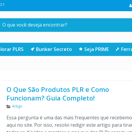
 SUA PRIMEIRA COMPRA NA LOJA | CLIQUE AQUI
lorar PLRS
Bunker Secreto
Seja PRIME
Fer
O Que São Produtos PLR e Como
Funcionam? Guia Completo!
Categorias
Artigo
Essa pergunta é uma das mais frequentes que recebem
aqui no site. Por isso, resolvi redigir este artigo para tira