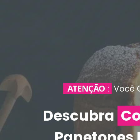
ATENÇÃO
:
Você Q
Descubra
Co
Panetones E