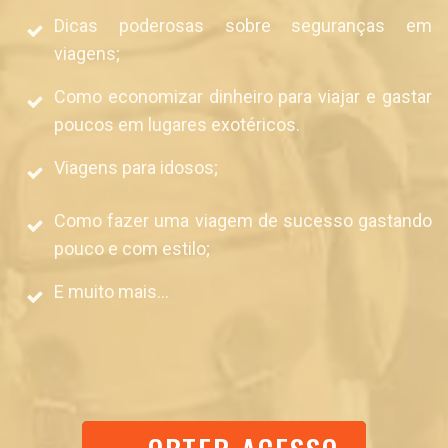
Dicas poderosas sobre seguranças em
viagens;
Como economizar dinheiro para viajar e gastar
poucos em lugares exotéricos.
Viagens para idosos;
Como fazer uma viagem de sucesso gastando
pouco e com estilo;
E muito mais...