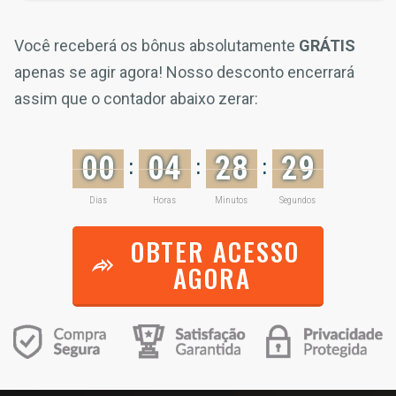
Você receberá os bônus absolutamente
GRÁTIS
apenas se agir agora! Nosso desconto encerrará
assim que o contador abaixo zerar:
00
04
28
29
:
:
:
Dias
Horas
Minutos
Segundos
OBTER ACESSO
AGORA