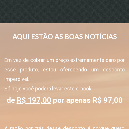
AQUI ESTÃO AS BOAS NOTÍCIAS
Em vez de cobrar um preço extremamente caro por
esse produto, estou oferecendo um desconto
imperdível.
Só hoje você poderá levar este e-book:
de
R$ 197,00
por apenas
R$ 97,00
A razão por trás desse desconto é porque quero