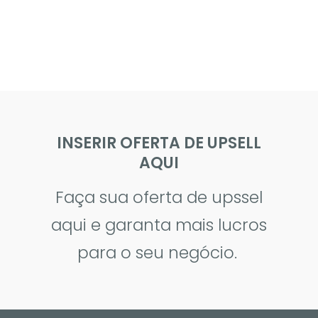
INSERIR OFERTA DE UPSELL
AQUI
Faça sua oferta de upssel
aqui e garanta mais lucros
para o seu negócio.