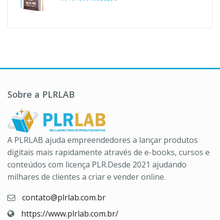
R$37,00.
R$10,90.
preço
preço
original
atual
era:
é:
R$197,00.
R$39,90.
Sobre a PLRLAB
A PLRLAB ajuda empreendedores a lançar produtos
digitais mais rapidamente através de e-books, cursos e
conteúdos com licença PLR.Desde 2021 ajudando
milhares de clientes a criar e vender online.
contato@plrlab.com.br
https://www.plrlab.com.br/