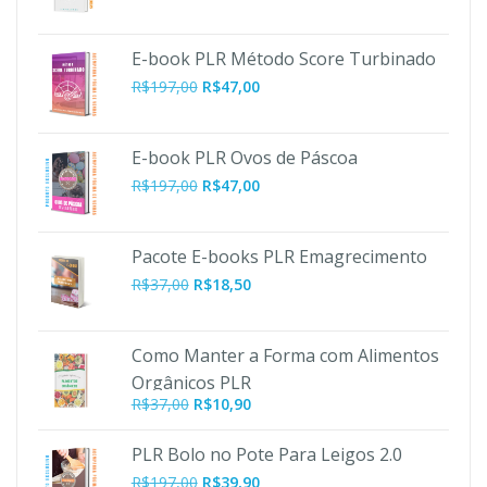
E-book PLR Método Score Turbinado
O
O
R$
197,00
R$
47,00
preço
preço
original
atual
era:
é:
E-book PLR Ovos de Páscoa
R$197,00.
R$47,00.
O
O
R$
197,00
R$
47,00
preço
preço
original
atual
era:
é:
Pacote E-books PLR Emagrecimento
R$197,00.
R$47,00.
R$
37,00
R$
18,50
Como Manter a Forma com Alimentos
Orgânicos PLR
O
O
R$
37,00
R$
10,90
preço
preço
original
atual
PLR Bolo no Pote Para Leigos 2.0
era:
é:
O
O
R$
197,00
R$
39,90