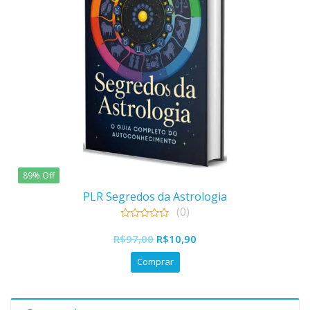
89% Off
PLR Segredos da Astrologia
(0)
0
O
O
out
R$
97,00
R$
10,90
of
preço
preço
5
Comprar
original
atual
era:
é:
R$97,00.
R$10,90.