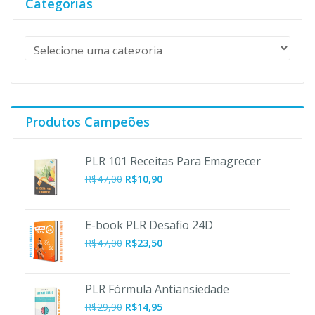
Categorias
Produtos Campeões
PLR 101 Receitas Para Emagrecer
O
O
R$
47,00
R$
10,90
preço
preço
original
atual
era:
é:
E-book PLR Desafio 24D
R$47,00.
R$10,90.
R$
47,00
R$
23,50
PLR Fórmula Antiansiedade
R$
29,90
R$
14,95