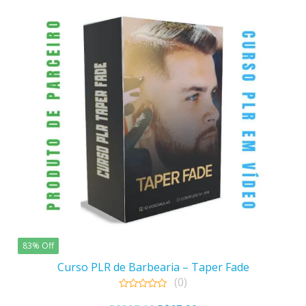
83% Off
Curso PLR de Barbearia – Taper Fade
(0)
0
out