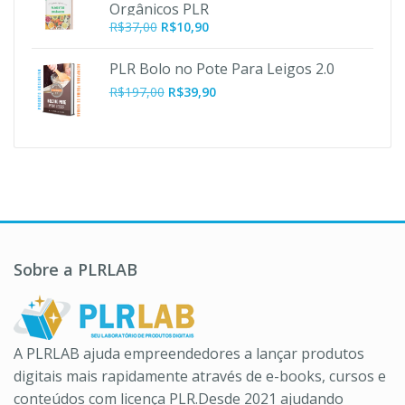
Orgânicos PLR
O
O
R$
37,00
R$
10,90
preço
preço
original
atual
PLR Bolo no Pote Para Leigos 2.0
era:
é:
O
O
R$
197,00
R$
39,90
R$37,00.
R$10,90.
preço
preço
original
atual
era:
é:
R$197,00.
R$39,90.
Sobre a PLRLAB
A PLRLAB ajuda empreendedores a lançar produtos
digitais mais rapidamente através de e-books, cursos e
conteúdos com licença PLR.Desde 2021 ajudando