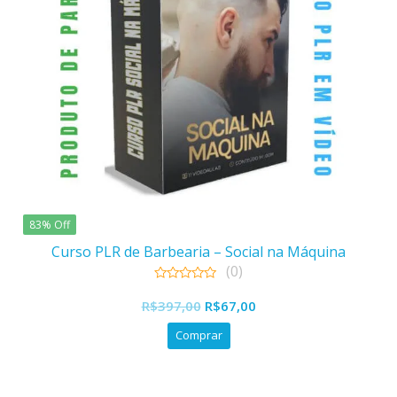
83% Off
Curso PLR de Barbearia – Social na Máquina
(0)
0
O
O
out
R$
397,00
R$
67,00
of
preço
preço
5
Comprar
original
atual
era:
é:
R$397,00.
R$67,00.