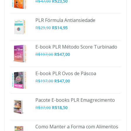
R$
47,00
R$
23,50
PLR Fórmula Antiansiedade
R$
29,90
R$
14,95
E-book PLR Método Score Turbinado
O
O
R$
197,00
R$
47,00
preço
preço
original
atual
era:
é:
E-book PLR Ovos de Páscoa
R$197,00.
R$47,00.
O
O
R$
197,00
R$
47,00
preço
preço
original
atual
era:
é:
Pacote E-books PLR Emagrecimento
R$197,00.
R$47,00.
R$
37,00
R$
18,50
Como Manter a Forma com Alimentos