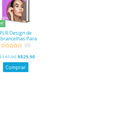
ff
PLR Design de
brancelhas Para
Leigos
(0)
0
O
O
out
$
147,00
R$
29,90
of
preço
preço
5
Comprar
original
atual
era:
é:
R$147,00.
R$29,90.