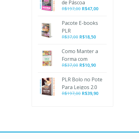
de Páscoa
R$197,00.
R$47,00.
O
O
R$
197,00
R$
47,00
preço
preço
original
atual
Pacote E-books
era:
é:
PLR
R$197,00.
R$47,00.
R$
37,00
R$
18,50
Emagrecimento
Como Manter a
Forma com
O
O
R$
37,00
R$
10,90
Alimentos
preço
preço
Orgânicos PLR
original
atual
PLR Bolo no Pote
era:
é:
Para Leigos 2.0
R$37,00.
R$10,90.
O
O
R$
197,00
R$
39,90
preço
preço
original
atual
era:
é:
R$197,00.
R$39,90.