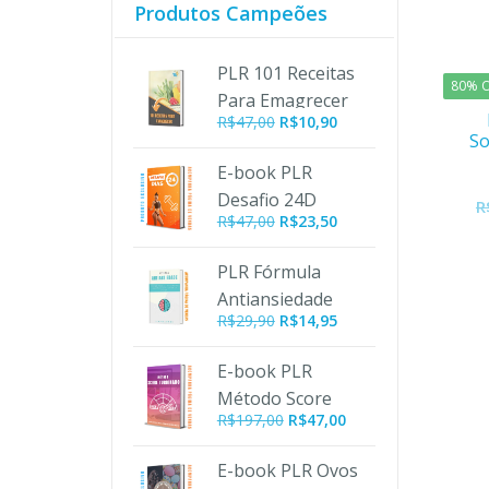
Produtos Campeões
PLR 101 Receitas
80% O
Para Emagrecer
O
O
R$
47,00
R$
10,90
So
preço
preço
original
atual
E-book PLR
era:
é:
Desafio 24D
R
R$47,00.
R$10,90.
R$
47,00
R$
23,50
PLR Fórmula
Antiansiedade
R$
29,90
R$
14,95
E-book PLR
Método Score
O
O
R$
197,00
R$
47,00
Turbinado
preço
preço
original
atual
E-book PLR Ovos
era:
é: