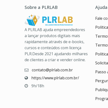
Sobre a PLRLAB
Ajuda
Fale c
Polític
A PLRLAB ajuda empreendedores
a lançar produtos digitais mais
Termos
rapidamente através de e-books,
Termos
cursos e conteúdos com licença
PLR.Desde 2021 ajudando milhares
Políti
de clientes a criar e vender online.
Solicit
contato@plrlab.com.br
Passo 
https://www.plrlab.com.br/
Pergun
9h/18h
Publiq
Progra