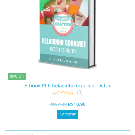
89% Off
E-book PLR Geladinho Gourmet Detox
(0)
0
O
O
out
R$
97,00
R$
10,90
of
preço
preço
5
Comprar
original
atual
era:
é:
R$97,00.
R$10,90.