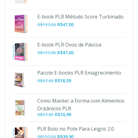
E-book PLR Método Score Turbinado
O
O
R$
197,00
R$
47,00
preço
preço
original
atual
era:
é:
E-book PLR Ovos de Páscoa
R$197,00.
R$47,00.
O
O
R$
197,00
R$
47,00
preço
preço
original
atual
era:
é:
Pacote E-books PLR Emagrecimento
R$197,00.
R$47,00.
R$
37,00
R$
18,50
Como Manter a Forma com Alimentos
Orgânicos PLR
O
O
R$
37,00
R$
10,90
preço
preço
original
atual
PLR Bolo no Pote Para Leigos 2.0
era:
é:
O
O
R$
197,00
R$
39,90