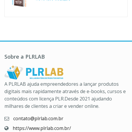
R$37,00.
R$10,90.
preço
preço
original
atual
era:
é:
R$197,00.
R$39,90.
Sobre a PLRLAB
A PLRLAB ajuda empreendedores a lançar produtos
digitais mais rapidamente através de e-books, cursos e
conteúdos com licença PLR.Desde 2021 ajudando
milhares de clientes a criar e vender online.
contato@plrlab.com.br
https://www.plrlab.com.br/