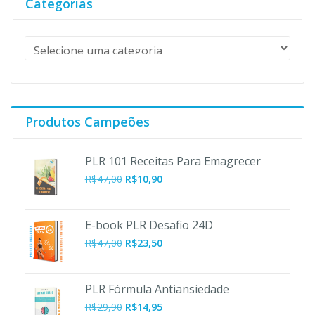
Categorias
Produtos Campeões
PLR 101 Receitas Para Emagrecer
O
O
R$
47,00
R$
10,90
preço
preço
original
atual
era:
é:
E-book PLR Desafio 24D
R$47,00.
R$10,90.
R$
47,00
R$
23,50
PLR Fórmula Antiansiedade
R$
29,90
R$
14,95