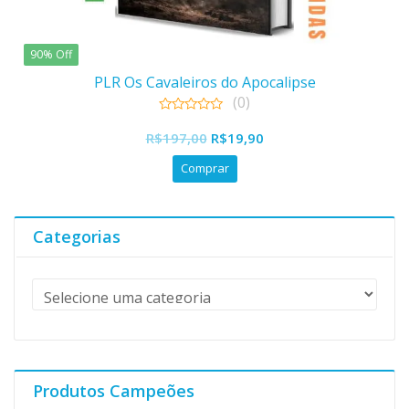
90% Off
PLR Os Cavaleiros do Apocalipse
(0)
0
O
O
out
R$
197,00
R$
19,90
of
preço
preço
5
Comprar
original
atual
era:
é:
R$197,00.
R$19,90.
Categorias
Produtos Campeões