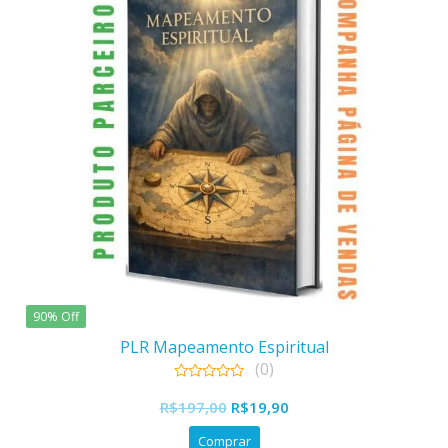
90% Off
PLR Mapeamento Espiritual
(0)
0
O
O
out
R$
197,00
R$
19,90
of
preço
preço
5
Comprar