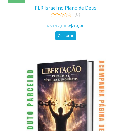
PLR Israel no Plano de Deus
(0)
0
O
O
out
R$
197,00
R$
19,90
of
preço
preço
5
Comprar
original
atual
era:
é:
R$197,00.
R$19,90.