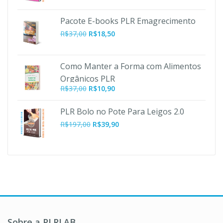
original
atual
era:
é:
Pacote E-books PLR Emagrecimento
R$197,00.
R$47,00.
R$
37,00
R$
18,50
Como Manter a Forma com Alimentos
Orgânicos PLR
O
O
R$
37,00
R$
10,90
preço
preço
original
atual
PLR Bolo no Pote Para Leigos 2.0
era:
é:
O
O
R$
197,00
R$
39,90
R$37,00.
R$10,90.
preço
preço
original
atual
era:
é:
R$197,00.
R$39,90.
Sobre a PLRLAB