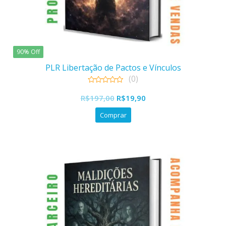
90% Off
PLR Libertação de Pactos e Vínculos
(0)
0
O
O
out
R$
197,00
R$
19,90
of
preço
preço
5
Comprar
original
atual
era:
é:
R$197,00.
R$19,90.