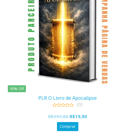
90% Off
PLR O Livro de Apocalipse
(0)
0
O
O
out
R$
197,00
R$
19,90
of
preço
preço
5
Comprar
original
atual