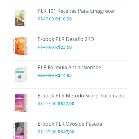
PLR 101 Receitas Para Emagrecer
O
O
R$
47,00
R$
10,90
preço
preço
original
atual
era:
é:
E-book PLR Desafio 24D
R$47,00.
R$10,90.
R$
47,00
R$
23,50
PLR Fórmula Antiansiedade
R$
29,90
R$
14,95
E-book PLR Método Score Turbinado
O
O
R$
197,00
R$
47,00
preço
preço
original
atual
era:
é:
E-book PLR Ovos de Páscoa
R$197,00.
R$47,00.
O
O
R$
197,00
R$
47,00
preço
preço