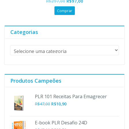
O
O
R$
297,00
R$
97,00
preço
preço
Comprar
original
atual
era:
é:
R$297,00.
R$97,00.
Categorias
Produtos Campeões
PLR 101 Receitas Para Emagrecer
O
O
R$
47,00
R$
10,90
preço
preço
original
atual
era:
é:
E-book PLR Desafio 24D
R$47,00.
R$10,90.