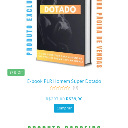
87% Off
E-book PLR Homem Super Dotado
(0)
0
O
O
out
R$
297,00
R$
39,90
of
preço
preço
5
Comprar
original
atual
era:
é:
R$297,00.
R$39,90.