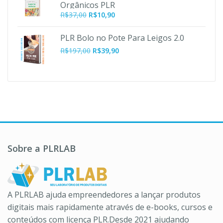
Orgânicos PLR
O
O
R$
37,00
R$
10,90
preço
preço
original
atual
PLR Bolo no Pote Para Leigos 2.0
era:
é:
O
O
R$
197,00
R$
39,90
R$37,00.
R$10,90.
preço
preço
original
atual
era:
é:
R$197,00.
R$39,90.
Sobre a PLRLAB
A PLRLAB ajuda empreendedores a lançar produtos
digitais mais rapidamente através de e-books, cursos e
conteúdos com licença PLR.Desde 2021 ajudando