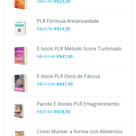
R$
47,00
R$
23,50
PLR Fórmula Antiansiedade
R$
29,90
R$
14,95
E-book PLR Método Score Turbinado
O
O
R$
197,00
R$
47,00
preço
preço
original
atual
era:
é:
E-book PLR Ovos de Páscoa
R$197,00.
R$47,00.
O
O
R$
197,00
R$
47,00
preço
preço
original
atual
era:
é:
Pacote E-books PLR Emagrecimento
R$197,00.
R$47,00.
R$
37,00
R$
18,50
Como Manter a Forma com Alimentos