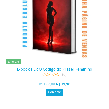
80% Off
E-book PLR O Código do Prazer Feminino
(0)
0
O
O
out
R$
197,00
R$
39,90
of
preço
preço
5
Comprar
original
atual
era:
é:
R$197,00.
R$39,90.