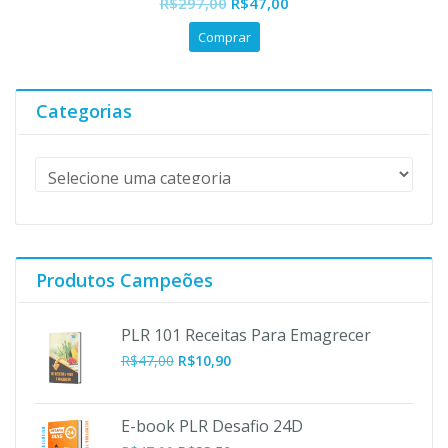
O
O
R$
297,00
R$
47,00
of
preço
preço
5
Comprar
original
atual
era:
é:
R$297,00.
R$47,00.
Categorias
Produtos Campeões
PLR 101 Receitas Para Emagrecer
O
O
R$
47,00
R$
10,90
preço
preço
original
atual
era:
é:
E-book PLR Desafio 24D
R$47,00.
R$10,90.