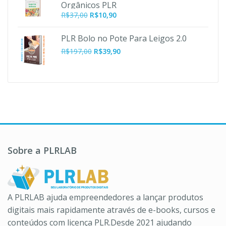
Orgânicos PLR
O
O
R$
37,00
R$
10,90
preço
preço
original
atual
PLR Bolo no Pote Para Leigos 2.0
era:
é:
O
O
R$
197,00
R$
39,90
R$37,00.
R$10,90.
preço
preço
original
atual
era:
é:
R$197,00.
R$39,90.
Sobre a PLRLAB
A PLRLAB ajuda empreendedores a lançar produtos
digitais mais rapidamente através de e-books, cursos e
conteúdos com licença PLR.Desde 2021 ajudando