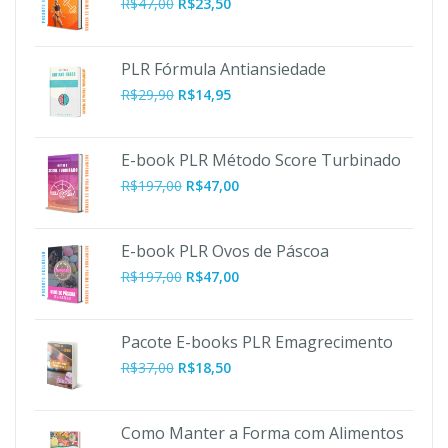
R$
47,00
R$
23,50
PLR Fórmula Antiansiedade
R$
29,90
R$
14,95
E-book PLR Método Score Turbinado
O
O
R$
197,00
R$
47,00
preço
preço
original
atual
era:
é:
E-book PLR Ovos de Páscoa
R$197,00.
R$47,00.
O
O
R$
197,00
R$
47,00
preço
preço
original
atual
era:
é:
Pacote E-books PLR Emagrecimento
R$197,00.
R$47,00.
R$
37,00
R$
18,50
Como Manter a Forma com Alimentos