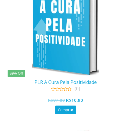
89% Off
PLR A Cura Pela Positividade
(0)
0
O
O
out
R$
97,00
R$
10,90
of
preço
preço
5
Comprar
original
atual
era:
é:
R$97,00.
R$10,90.