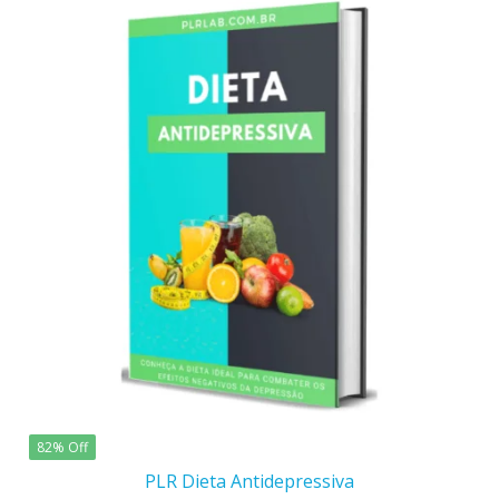
82% Off
PLR Dieta Antidepressiva