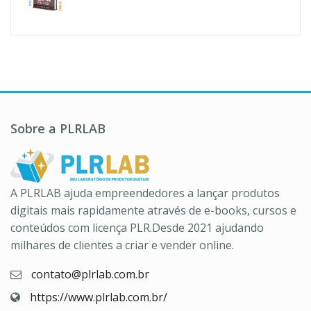
R$37,00.
R$10,90.
preço
preço
original
atual
era:
é:
R$197,00.
R$39,90.
Sobre a PLRLAB
A PLRLAB ajuda empreendedores a lançar produtos
digitais mais rapidamente através de e-books, cursos e
conteúdos com licença PLR.Desde 2021 ajudando
milhares de clientes a criar e vender online.
contato@plrlab.com.br
https://www.plrlab.com.br/