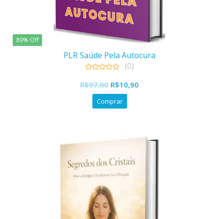
89% Off
PLR Saúde Pela Autocura
(0)
0
O
O
out
R$
97,00
R$
10,90
of
preço
preço
5
Comprar
original
atual
era:
é:
R$97,00.
R$10,90.