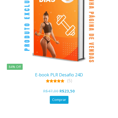
84% Off
E-book PLR Desafio 24D
(5)
5.00
out of 5
R$
47,00
R$
23,50
Comprar