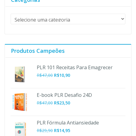
Produtos Campeões
PLR 101 Receitas Para Emagrecer
O
O
R$
47,00
R$
10,90
preço
preço
original
atual
era:
é:
E-book PLR Desafio 24D
R$47,00.
R$10,90.
R$
47,00
R$
23,50
PLR Fórmula Antiansiedade
R$
29,90
R$
14,95