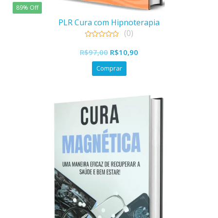
89% Off
PLR Cura com Hipnoterapia
(0)
0
O
O
out
R$
97,00
R$
10,90
of
preço
preço
5
Comprar
original
atual
era:
é:
R$97,00.
R$10,90.