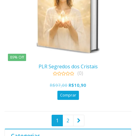
89% Off
PLR Segredos dos Cristais
(0)
0
O
O
out
R$
97,00
R$
10,90
of
preço
preço
5
Comprar
original
atual
era:
é:
R$97,00.
R$10,90.
1
2
Categorias