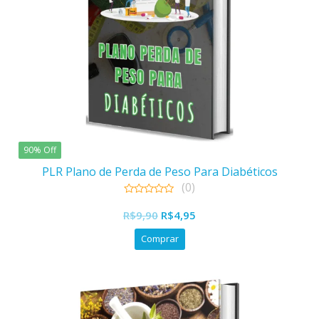
90% Off
PLR Plano de Perda de Peso Para Diabéticos
(0)
0
out
R$
9,90
R$
4,95
of
5
Comprar