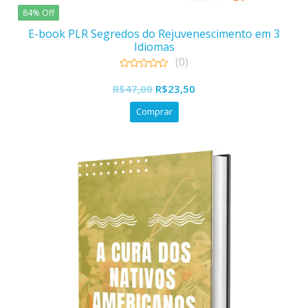
84% Off
E-book PLR Segredos do Rejuvenescimento em 3
Idiomas
(0)
0
out
R$
47,00
R$
23,50
of
5
Comprar