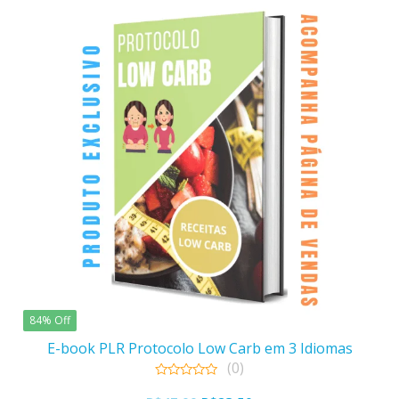
84% Off
E-book PLR Protocolo Low Carb em 3 Idiomas
(0)
0
out