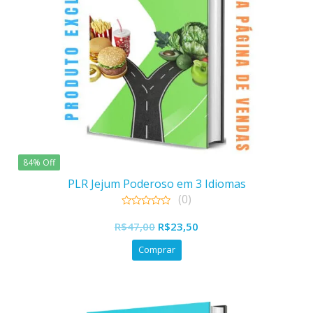
84% Off
PLR Jejum Poderoso em 3 Idiomas
(0)
0
out
R$
47,00
R$
23,50
of
5
Comprar