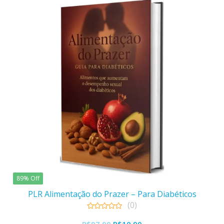
89% Off
PLR Alimentação do Prazer – Para Diabéticos
(0)
0
O
O
out