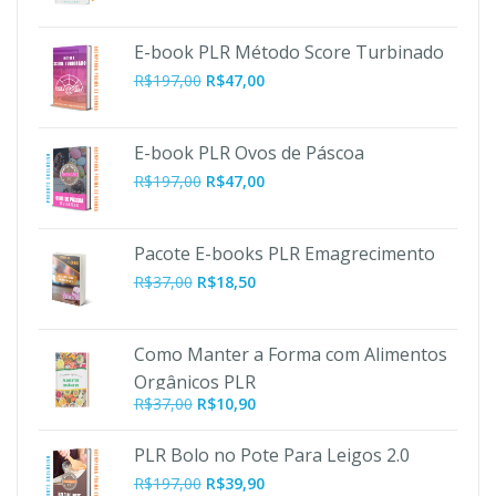
E-book PLR Método Score Turbinado
O
O
R$
197,00
R$
47,00
preço
preço
original
atual
era:
é:
E-book PLR Ovos de Páscoa
R$197,00.
R$47,00.
O
O
R$
197,00
R$
47,00
preço
preço
original
atual
era:
é:
Pacote E-books PLR Emagrecimento
R$197,00.
R$47,00.
R$
37,00
R$
18,50
Como Manter a Forma com Alimentos
Orgânicos PLR
O
O
R$
37,00
R$
10,90
preço
preço
original
atual
PLR Bolo no Pote Para Leigos 2.0
era:
é:
O
O
R$
197,00
R$
39,90