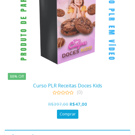
88% Off
Curso PLR Receitas Doces Kids
(0)
0
O
O
out
R$
397,00
R$
47,00
of
preço
preço
5
Comprar
original
atual
era:
é:
R$397,00.
R$47,00.