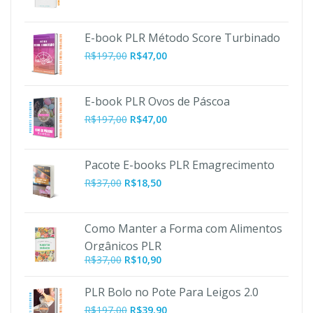
E-book PLR Método Score Turbinado
O
O
R$
197,00
R$
47,00
preço
preço
original
atual
era:
é:
E-book PLR Ovos de Páscoa
R$197,00.
R$47,00.
O
O
R$
197,00
R$
47,00
preço
preço
original
atual
era:
é:
Pacote E-books PLR Emagrecimento
R$197,00.
R$47,00.
R$
37,00
R$
18,50
Como Manter a Forma com Alimentos
Orgânicos PLR
O
O
R$
37,00
R$
10,90
preço
preço
original
atual
PLR Bolo no Pote Para Leigos 2.0
era:
é:
O
O
R$
197,00
R$
39,90