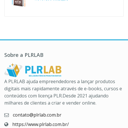
R$37,00.
R$10,90.
preço
preço
original
atual
era:
é:
R$197,00.
R$39,90.
Sobre a PLRLAB
A PLRLAB ajuda empreendedores a lançar produtos
digitais mais rapidamente através de e-books, cursos e
conteúdos com licença PLR.Desde 2021 ajudando
milhares de clientes a criar e vender online.
contato@plrlab.com.br
https://www.plrlab.com.br/