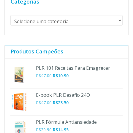
Categorias
Produtos Campeões
PLR 101 Receitas Para Emagrecer
O
O
R$
47,00
R$
10,90
preço
preço
original
atual
era:
é:
E-book PLR Desafio 24D
R$47,00.
R$10,90.
R$
47,00
R$
23,50
PLR Fórmula Antiansiedade
R$
29,90
R$
14,95