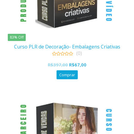
83% Off
Curso PLR de Decoração- Embalagens Criativas
(0)
0
O
O
out
R$
397,00
R$
67,00
of
preço
preço
5
Comprar
original
atual
era:
é:
R$397,00.
R$67,00.