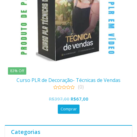
83% Off
Curso PLR de Decoração- Técnicas de Vendas
(0)
0
O
O
out
R$
397,00
R$
67,00
of
preço
preço
5
Comprar
original
atual
era:
é:
R$397,00.
R$67,00.
Categorias