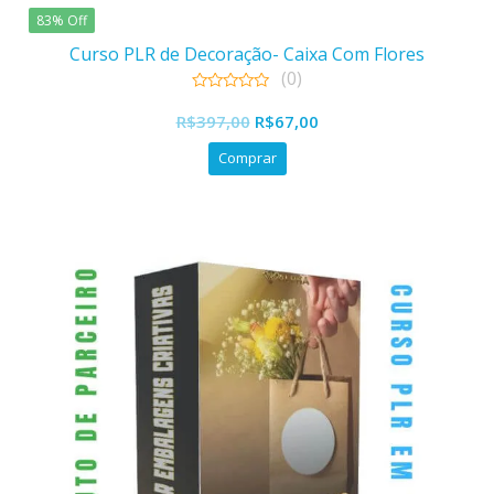
83% Off
Curso PLR de Decoração- Caixa Com Flores
(0)
0
O
O
out
R$
397,00
R$
67,00
of
preço
preço
5
Comprar
original
atual
era:
é:
R$397,00.
R$67,00.