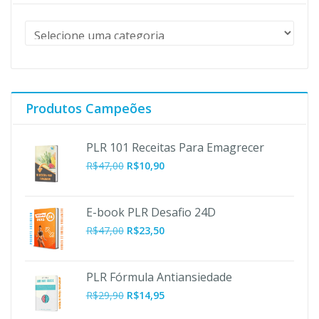
Produtos Campeões
PLR 101 Receitas Para Emagrecer
O
O
R$
47,00
R$
10,90
preço
preço
original
atual
era:
é:
E-book PLR Desafio 24D
R$47,00.
R$10,90.
R$
47,00
R$
23,50
PLR Fórmula Antiansiedade
R$
29,90
R$
14,95