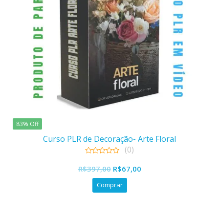
83% Off
Curso PLR de Decoração- Arte Floral
(0)
0
O
O
out
R$
397,00
R$
67,00
of
preço
preço
5
Comprar
original
atual
era:
é:
R$397,00.
R$67,00.