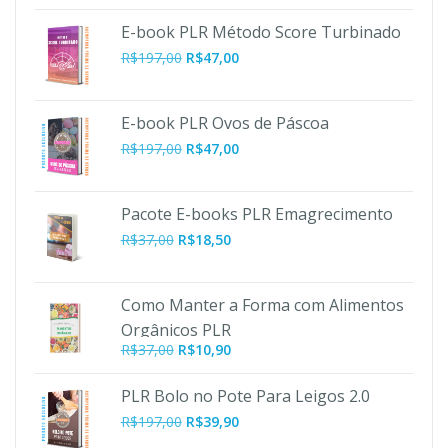
E-book PLR Método Score Turbinado
O
O
R$
197,00
R$
47,00
preço
preço
original
atual
era:
é:
E-book PLR Ovos de Páscoa
R$197,00.
R$47,00.
O
O
R$
197,00
R$
47,00
preço
preço
original
atual
era:
é:
Pacote E-books PLR Emagrecimento
R$197,00.
R$47,00.
R$
37,00
R$
18,50
Como Manter a Forma com Alimentos
Orgânicos PLR
O
O
R$
37,00
R$
10,90
preço
preço
original
atual
PLR Bolo no Pote Para Leigos 2.0
era:
é:
O
O
R$
197,00
R$
39,90
R$37,00.
R$10,90.
preço
preço