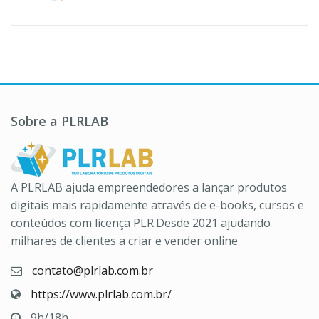
original
atual
era:
é:
R$197,00.
R$39,90.
Sobre a PLRLAB
A PLRLAB ajuda empreendedores a lançar produtos
digitais mais rapidamente através de e-books, cursos e
conteúdos com licença PLR.Desde 2021 ajudando
milhares de clientes a criar e vender online.
contato@plrlab.com.br
https://www.plrlab.com.br/
9h/18h