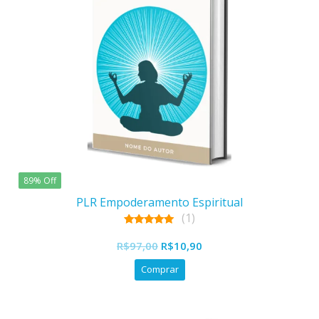
89% Off
PLR Empoderamento Espiritual
(1)
5.00
O
O
out of 5
R$
97,00
R$
10,90
preço
preço
Comprar
original
atual
era:
é:
R$97,00.
R$10,90.