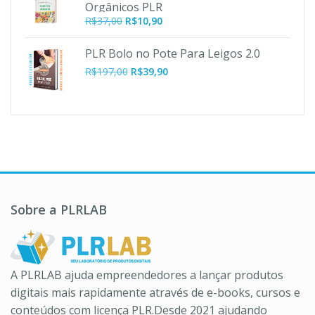
Orgânicos PLR
O
O
R$
37,00
R$
10,90
preço
preço
original
atual
PLR Bolo no Pote Para Leigos 2.0
era:
é:
O
O
R$
197,00
R$
39,90
R$37,00.
R$10,90.
preço
preço
original
atual
era:
é:
R$197,00.
R$39,90.
Sobre a PLRLAB
A PLRLAB ajuda empreendedores a lançar produtos
digitais mais rapidamente através de e-books, cursos e
conteúdos com licença PLR.Desde 2021 ajudando