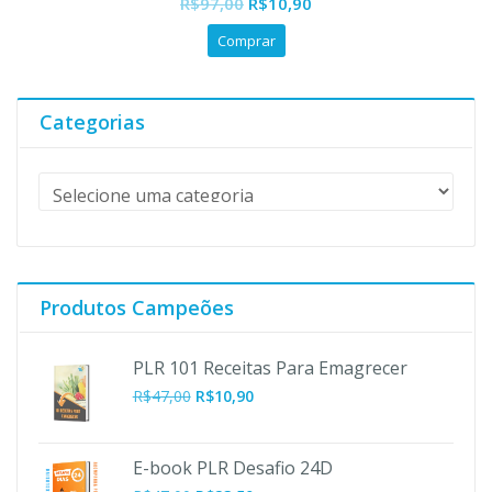
O
O
R$
97,00
R$
10,90
of
preço
preço
5
Comprar
original
atual
era:
é:
R$97,00.
R$10,90.
Categorias
Produtos Campeões
PLR 101 Receitas Para Emagrecer
O
O
R$
47,00
R$
10,90
preço
preço
original
atual
era:
é:
E-book PLR Desafio 24D
R$47,00.
R$10,90.