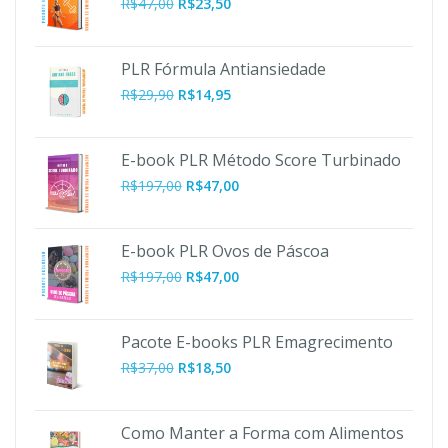
R$
47,00
R$
23,50
PLR Fórmula Antiansiedade
R$
29,90
R$
14,95
E-book PLR Método Score Turbinado
O
O
R$
197,00
R$
47,00
preço
preço
original
atual
era:
é:
E-book PLR Ovos de Páscoa
R$197,00.
R$47,00.
O
O
R$
197,00
R$
47,00
preço
preço
original
atual
era:
é:
Pacote E-books PLR Emagrecimento
R$197,00.
R$47,00.
R$
37,00
R$
18,50
Como Manter a Forma com Alimentos