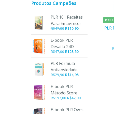
Produtos Campeões
PLR 101 Receitas
89% O
Para Emagrecer
PLR 
O
O
R$
47,00
R$
10,90
preço
preço
original
atual
E-book PLR
era:
é:
Desafio 24D
R$47,00.
R$10,90.
R$
47,00
R$
23,50
PLR Fórmula
Antiansiedade
R$
29,90
R$
14,95
E-book PLR
Método Score
O
O
R$
197,00
R$
47,00
Turbinado
preço
preço
original
atual
E-book PLR Ovos
era:
é: