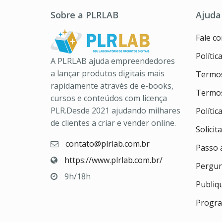
Sobre a PLRLAB
Ajuda
Fale c
Polític
A PLRLAB ajuda empreendedores
a lançar produtos digitais mais
Termos
rapidamente através de e-books,
Termos
cursos e conteúdos com licença
PLR.Desde 2021 ajudando milhares
Políti
de clientes a criar e vender online.
Solicit
contato@plrlab.com.br
Passo 
https://www.plrlab.com.br/
Pergun
9h/18h
Publiq
Progra