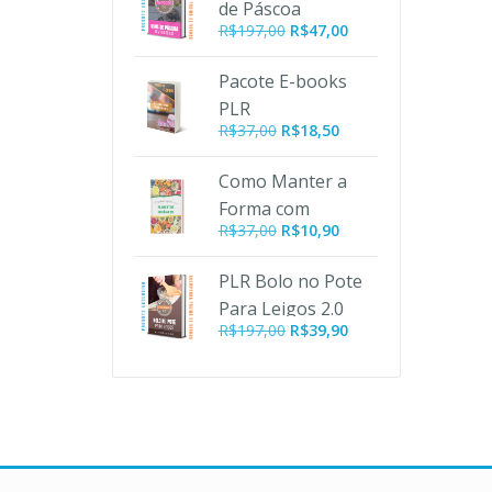
de Páscoa
R$197,00.
R$47,00.
O
O
R$
197,00
R$
47,00
preço
preço
original
atual
Pacote E-books
era:
é:
PLR
R$197,00.
R$47,00.
R$
37,00
R$
18,50
Emagrecimento
Como Manter a
Forma com
O
O
R$
37,00
R$
10,90
Alimentos
preço
preço
Orgânicos PLR
original
atual
PLR Bolo no Pote
era:
é:
Para Leigos 2.0
R$37,00.
R$10,90.
O
O
R$
197,00
R$
39,90
preço
preço
original
atual
era:
é:
R$197,00.
R$39,90.