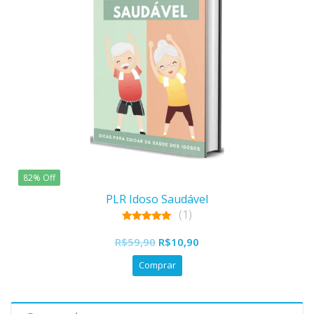
82% Off
PLR Idoso Saudável
(1)
5.00
O
O
out of 5
R$
59,90
R$
10,90
preço
preço
Comprar
original
atual
era:
é:
R$59,90.
R$10,90.