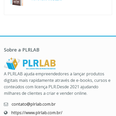
R$37,00.
R$10,90.
preço
preço
original
atual
era:
é:
R$197,00.
R$39,90.
Sobre a PLRLAB
A PLRLAB ajuda empreendedores a lançar produtos
digitais mais rapidamente através de e-books, cursos e
conteúdos com licença PLR.Desde 2021 ajudando
milhares de clientes a criar e vender online.
contato@plrlab.com.br
https://www.plrlab.com.br/