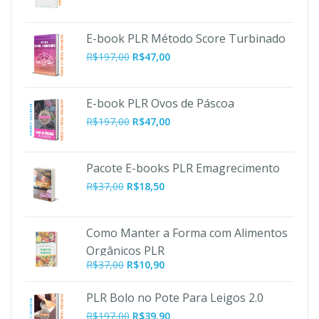
E-book PLR Método Score Turbinado
O
O
R$
197,00
R$
47,00
preço
preço
original
atual
era:
é:
E-book PLR Ovos de Páscoa
R$197,00.
R$47,00.
O
O
R$
197,00
R$
47,00
preço
preço
original
atual
era:
é:
Pacote E-books PLR Emagrecimento
R$197,00.
R$47,00.
R$
37,00
R$
18,50
Como Manter a Forma com Alimentos
Orgânicos PLR
O
O
R$
37,00
R$
10,90
preço
preço
original
atual
PLR Bolo no Pote Para Leigos 2.0
era:
é:
O
O
R$
197,00
R$
39,90