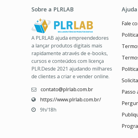
Sobre a PLRLAB
Ajuda
Fale c
Polític
A PLRLAB ajuda empreendedores
a lançar produtos digitais mais
Termos
rapidamente através de e-books,
Termos
cursos e conteúdos com licença
PLR.Desde 2021 ajudando milhares
Políti
de clientes a criar e vender online.
Solicit
contato@plrlab.com.br
Passo 
https://www.plrlab.com.br/
Pergun
9h/18h
Publiq
Progra