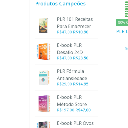
Produtos Campeões
PLR 101 Receitas
80% O
Para Emagrecer
PLR D
O
O
R$
47,00
R$
10,90
preço
preço
original
atual
E-book PLR
R
era:
é:
Desafio 24D
R$47,00.
R$10,90.
R$
47,00
R$
23,50
PLR Fórmula
Antiansiedade
R$
29,90
R$
14,95
E-book PLR
Método Score
O
O
R$
197,00
R$
47,00
Turbinado
preço
preço
original
atual
E-book PLR Ovos
era:
é: