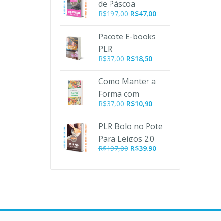
de Páscoa
R$197,00.
R$47,00.
O
O
R$
197,00
R$
47,00
preço
preço
original
atual
Pacote E-books
era:
é:
PLR
R$197,00.
R$47,00.
R$
37,00
R$
18,50
Emagrecimento
Como Manter a
Forma com
O
O
R$
37,00
R$
10,90
Alimentos
preço
preço
Orgânicos PLR
original
atual
PLR Bolo no Pote
era:
é:
Para Leigos 2.0
R$37,00.
R$10,90.
O
O
R$
197,00
R$
39,90
preço
preço
original
atual
era:
é:
R$197,00.
R$39,90.