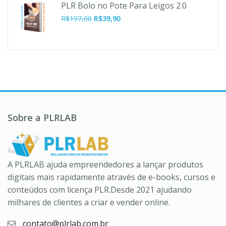
original
atual
PLR Bolo no Pote Para Leigos 2.0
era:
é:
O
O
R$
197,00
R$
39,90
R$37,00.
R$10,90.
preço
preço
original
atual
era:
é:
R$197,00.
R$39,90.
Sobre a PLRLAB
A PLRLAB ajuda empreendedores a lançar produtos
digitais mais rapidamente através de e-books, cursos e
conteúdos com licença PLR.Desde 2021 ajudando
milhares de clientes a criar e vender online.
contato@plrlab.com.br