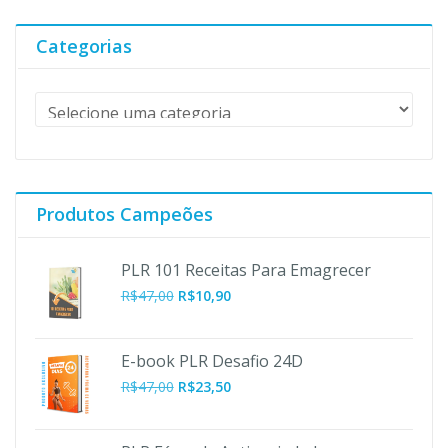
era:
é:
R$197,00.
R$19,90.
Categorias
Produtos Campeões
PLR 101 Receitas Para Emagrecer
O
O
R$
47,00
R$
10,90
preço
preço
original
atual
era:
é:
E-book PLR Desafio 24D
R$47,00.
R$10,90.
R$
47,00
R$
23,50