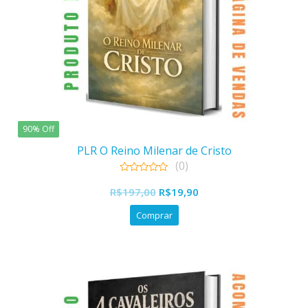
90% Off
PLR O Reino Milenar de Cristo
(0)
0
O
O
out
R$
197,00
R$
19,90
of
preço
preço
5
Comprar
original
atual
era:
é:
R$197,00.
R$19,90.