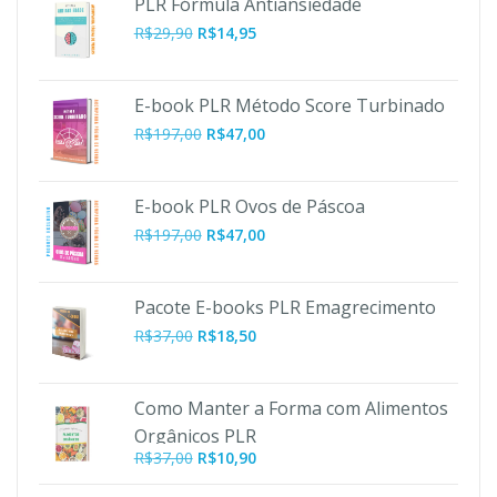
PLR Fórmula Antiansiedade
R$
29,90
R$
14,95
E-book PLR Método Score Turbinado
O
O
R$
197,00
R$
47,00
preço
preço
original
atual
era:
é:
E-book PLR Ovos de Páscoa
R$197,00.
R$47,00.
O
O
R$
197,00
R$
47,00
preço
preço
original
atual
era:
é:
Pacote E-books PLR Emagrecimento
R$197,00.
R$47,00.
R$
37,00
R$
18,50
Como Manter a Forma com Alimentos
Orgânicos PLR
O
O
R$
37,00
R$
10,90
preço
preço