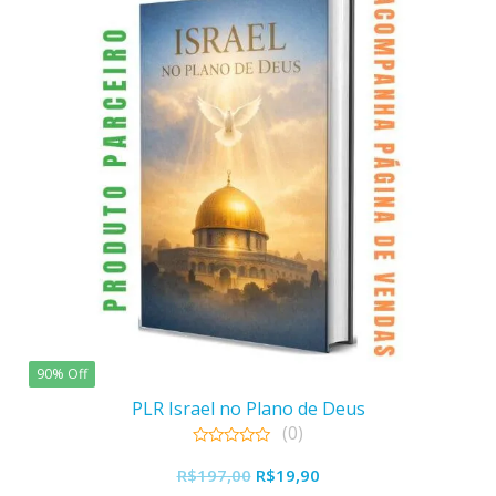
90% Off
PLR Israel no Plano de Deus
(0)
0
O
O
out
R$
197,00
R$
19,90
of