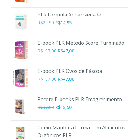
PLR Fórmula Antiansiedade
R$
29,90
R$
14,95
E-book PLR Método Score Turbinado
O
O
R$
197,00
R$
47,00
preço
preço
original
atual
era:
é:
E-book PLR Ovos de Páscoa
R$197,00.
R$47,00.
O
O
R$
197,00
R$
47,00
preço
preço
original
atual
era:
é:
Pacote E-books PLR Emagrecimento
R$197,00.
R$47,00.
R$
37,00
R$
18,50
Como Manter a Forma com Alimentos
Orgânicos PLR