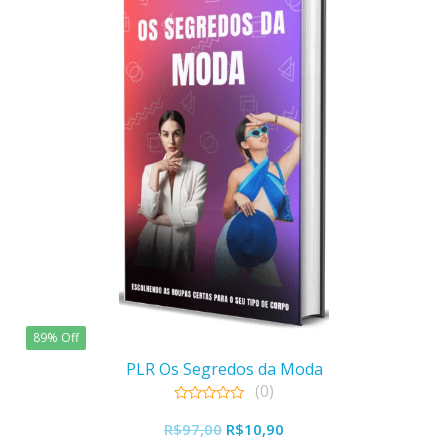
89% Off
PLR Os Segredos da Moda
(0)
0
O
O
out
R$
97,00
R$
10,90
of