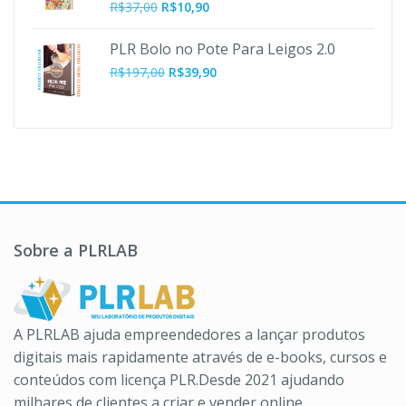
O
O
R$
37,00
R$
10,90
preço
preço
original
atual
PLR Bolo no Pote Para Leigos 2.0
era:
é:
O
O
R$
197,00
R$
39,90
R$37,00.
R$10,90.
preço
preço
original
atual
era:
é:
R$197,00.
R$39,90.
Sobre a PLRLAB
A PLRLAB ajuda empreendedores a lançar produtos
digitais mais rapidamente através de e-books, cursos e
conteúdos com licença PLR.Desde 2021 ajudando
milhares de clientes a criar e vender online.