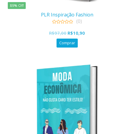
89% Off
PLR Inspiração Fashion
(0)
0
O
O
out
R$
97,00
R$
10,90
of
preço
preço
5
Comprar
original
atual
era:
é:
R$97,00.
R$10,90.