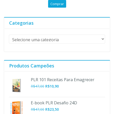
preço
preço
5
Comprar
original
atual
era:
é:
R$97,00.
R$10,90.
Categorias
Produtos Campeões
PLR 101 Receitas Para Emagrecer
O
O
R$
47,00
R$
10,90
preço
preço
original
atual
era:
é:
E-book PLR Desafio 24D
R$47,00.
R$10,90.
R$
47,00
R$
23,50