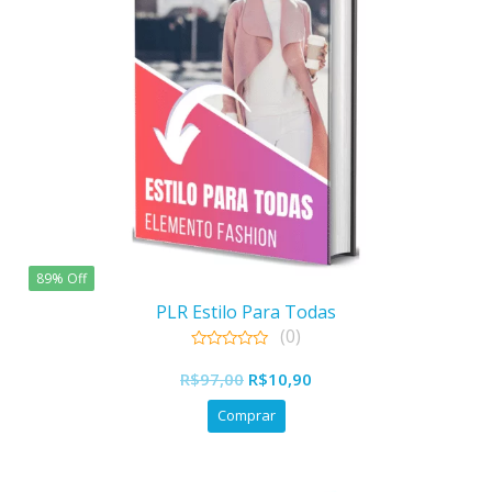
89% Off
PLR Estilo Para Todas
(0)
0
O
O
out
R$
97,00
R$
10,90
of
preço
preço
5
Comprar
original
atual
era:
é:
R$97,00.
R$10,90.