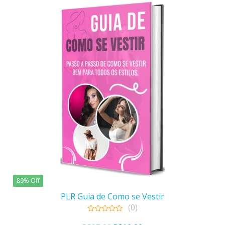
89% Off
PLR Guia de Como se Vestir
(0)
0
out