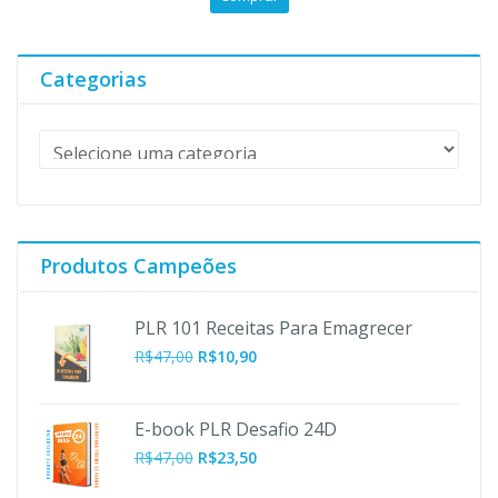
original
atual
era:
é:
R$59,90.
R$10,90.
Categorias
Produtos Campeões
PLR 101 Receitas Para Emagrecer
O
O
R$
47,00
R$
10,90
preço
preço
original
atual
era:
é:
E-book PLR Desafio 24D
R$47,00.
R$10,90.
R$
47,00
R$
23,50