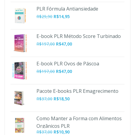
PLR Fórmula Antiansiedade
R$
29,90
R$
14,95
E-book PLR Método Score Turbinado
O
O
R$
197,00
R$
47,00
preço
preço
original
atual
era:
é:
E-book PLR Ovos de Páscoa
R$197,00.
R$47,00.
O
O
R$
197,00
R$
47,00
preço
preço
original
atual
era:
é:
Pacote E-books PLR Emagrecimento
R$197,00.
R$47,00.
R$
37,00
R$
18,50
Como Manter a Forma com Alimentos
Orgânicos PLR
O
O
R$
37,00
R$
10,90