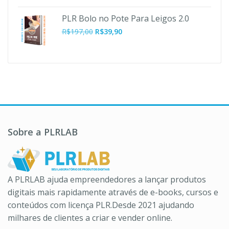
preço
preço
original
atual
PLR Bolo no Pote Para Leigos 2.0
era:
é:
O
O
R$
197,00
R$
39,90
R$37,00.
R$10,90.
preço
preço
original
atual
era:
é:
R$197,00.
R$39,90.
Sobre a PLRLAB
A PLRLAB ajuda empreendedores a lançar produtos
digitais mais rapidamente através de e-books, cursos e
conteúdos com licença PLR.Desde 2021 ajudando
milhares de clientes a criar e vender online.