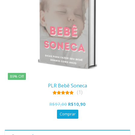
89% Off
PLR Bebê Soneca
(1)
5.00
O
O
out of 5
R$
97,00
R$
10,90
preço
preço
Comprar
original
atual
era:
é:
R$97,00.
R$10,90.