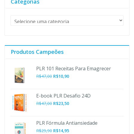
Categorias
Produtos Campeões
PLR 101 Receitas Para Emagrecer
O
O
R$
47,00
R$
10,90
preço
preço
original
atual
era:
é:
E-book PLR Desafio 24D
R$47,00.
R$10,90.
R$
47,00
R$
23,50
PLR Fórmula Antiansiedade
R$
29,90
R$
14,95