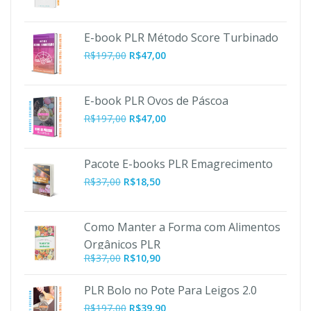
E-book PLR Método Score Turbinado
O
O
R$
197,00
R$
47,00
preço
preço
original
atual
era:
é:
E-book PLR Ovos de Páscoa
R$197,00.
R$47,00.
O
O
R$
197,00
R$
47,00
preço
preço
original
atual
era:
é:
Pacote E-books PLR Emagrecimento
R$197,00.
R$47,00.
R$
37,00
R$
18,50
Como Manter a Forma com Alimentos
Orgânicos PLR
O
O
R$
37,00
R$
10,90
preço
preço
original
atual
PLR Bolo no Pote Para Leigos 2.0
era:
é:
O
O
R$
197,00
R$
39,90