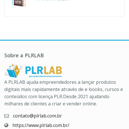
R$37,00.
R$10,90.
preço
preço
original
atual
era:
é:
R$197,00.
R$39,90.
Sobre a PLRLAB
A PLRLAB ajuda empreendedores a lançar produtos
digitais mais rapidamente através de e-books, cursos e
conteúdos com licença PLR.Desde 2021 ajudando
milhares de clientes a criar e vender online.
contato@plrlab.com.br
https://www.plrlab.com.br/