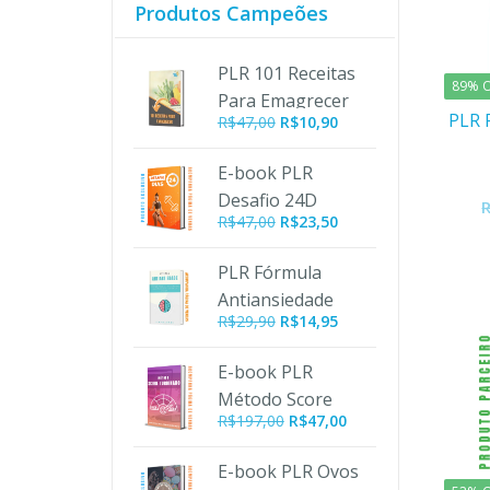
Produtos Campeões
PLR 101 Receitas
89% O
Para Emagrecer
PLR 
O
O
R$
47,00
R$
10,90
preço
preço
original
atual
E-book PLR
era:
é:
Desafio 24D
R$47,00.
R$10,90.
R$
47,00
R$
23,50
PLR Fórmula
Antiansiedade
R$
29,90
R$
14,95
E-book PLR
Método Score
O
O
R$
197,00
R$
47,00
Turbinado
preço
preço
original
atual
E-book PLR Ovos
era:
é: