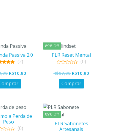
R$197,00.
R$57,00.
R$59,90.
R$10,90.
89% Off
nda Passiva 2.0
PLR Reset Mental
(2)
(0)
5.00
0
O
O
O
O
ut of 5
out
9,90
R$
10,90
R$
97,00
R$
10,90
of
preço
preço
preço
preço
5
Comprar
Comprar
original
atual
original
atual
era:
é:
era:
é:
R$59,90.
R$10,90.
R$97,00.
R$10,90.
89% Off
mo a Perda de
Peso
PLR Sabonetes
(0)
Artesanais