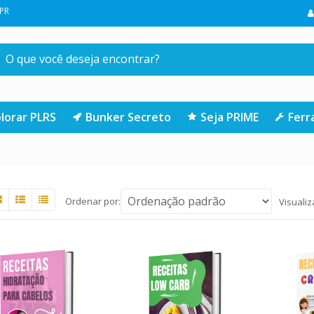
RA COMPRA NA LOJA | CLIQUE AQUI
lorar PLRS
Bunker Secreto
Seja PRIME
Fer
Ordenar por:
Visualiz