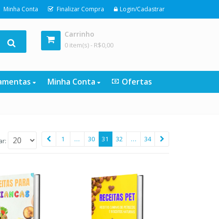
Minha Conta
Finalizar Compra
Login/Cadastrar
Carrinho
0 item(s) -
R$
0,00
ramentas
Minha Conta
Ofertas
1
…
30
31
32
…
34
ar: