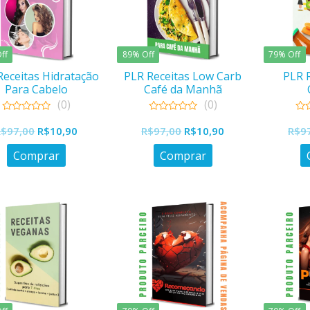
ff
89% Off
79% Off
Receitas Hidratação
PLR Receitas Low Carb
PLR 
Para Cabelo
Café da Manhã
(0)
(0)
0
0
0
O
O
O
O
out
out
out
R$
97,00
R$
10,90
R$
97,00
R$
10,90
R$
9
of
of
of
preço
preço
preço
preço
5
5
5
Comprar
Comprar
original
atual
original
atual
era:
é:
era:
é:
R$97,00.
R$10,90.
R$97,00.
R$10,90.