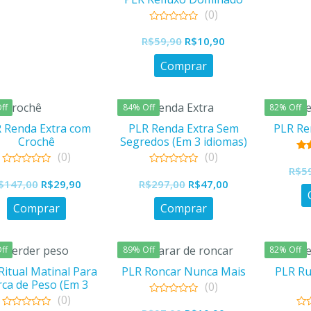
R$59,90.
R$10,90.
(0)
0
O
O
out
R$
59,90
R$
10,90
of
preço
preço
5
Comprar
original
atual
era:
é:
R$59,90.
R$10,90.
ff
84% Off
82% Off
 Renda Extra com
PLR Renda Extra Sem
PLR Re
Crochê
Segredos (Em 3 idiomas)
(0)
(0)
o
R$
5
0
0
O
O
O
O
out
out
$
147,00
R$
29,90
R$
297,00
R$
47,00
of
of
preço
preço
preço
preço
5
5
Comprar
Comprar
original
atual
original
atual
era:
é:
era:
é:
R$147,00.
R$29,90.
R$297,00.
R$47,00.
ff
89% Off
82% Off
Ritual Matinal Para
PLR Roncar Nunca Mais
PLR Ru
rca de Peso (Em 3
(0)
idiomas)
(0)
0
out