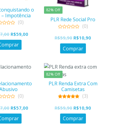
conquistando o
82% Off
 – Impotência
PLR Rede Social Pro
Sexual
(0)
(0)
0
O
O
7,00
R$
59,00
O
O
out
R$
59,90
R$
10,90
preço
preço
of
Comprar
preço
preço
5
original
atual
Comprar
original
atual
era:
é:
era:
é:
R$197,00.
R$59,00.
R$59,90.
R$10,90.
82% Off
elacionamento
PLR Renda Extra Com
Abusivo
Camisetas
(0)
(3)
5.00
O
O
O
O
out of 5
7,00
R$
57,00
R$
59,90
R$
10,90
preço
preço
preço
preço
Comprar
Comprar
original
atual
original
atual
era:
é:
era:
é: