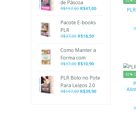
52% O
de Páscoa
R$197,00.
R$47,00.
O
O
R$
197,00
R$
47,00
PLR
preço
preço
original
atual
Pacote E-books
era:
é:
PLR
R$197,00.
R$47,00.
R$
37,00
R$
18,50
Emagrecimento
Como Manter a
Forma com
O
O
R$
37,00
R$
10,90
Alimentos
preço
preço
Orgânicos PLR
82% O
original
atual
PLR Bolo no Pote
era:
é:
Para Leigos 2.0
Ali
R$37,00.
R$10,90.
O
O
R$
197,00
R$
39,90
preço
preço
original
atual
era:
é:
R$197,00.
R$39,90.