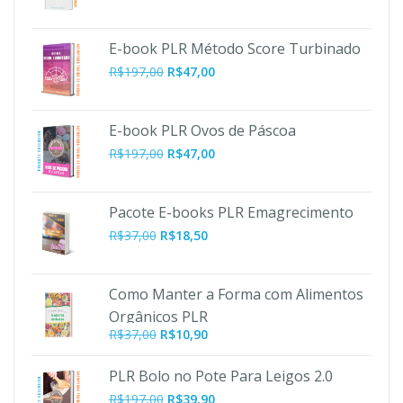
E-book PLR Método Score Turbinado
O
O
R$
197,00
R$
47,00
preço
preço
original
atual
era:
é:
E-book PLR Ovos de Páscoa
R$197,00.
R$47,00.
O
O
R$
197,00
R$
47,00
preço
preço
original
atual
era:
é:
Pacote E-books PLR Emagrecimento
R$197,00.
R$47,00.
R$
37,00
R$
18,50
Como Manter a Forma com Alimentos
Orgânicos PLR
O
O
R$
37,00
R$
10,90
preço
preço
original
atual
PLR Bolo no Pote Para Leigos 2.0
era:
é:
O
O
R$
197,00
R$
39,90