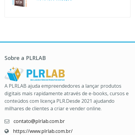
R$37,00.
R$10,90.
preço
preço
original
atual
era:
é:
R$197,00.
R$39,90.
Sobre a PLRLAB
A PLRLAB ajuda empreendedores a lançar produtos
digitais mais rapidamente através de e-books, cursos e
conteúdos com licença PLR.Desde 2021 ajudando
milhares de clientes a criar e vender online.
contato@plrlab.com.br
https://www.plrlab.com.br/