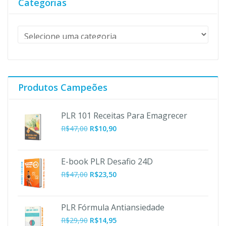
Categorias
Produtos Campeões
PLR 101 Receitas Para Emagrecer
O
O
R$
47,00
R$
10,90
preço
preço
original
atual
era:
é:
E-book PLR Desafio 24D
R$47,00.
R$10,90.
R$
47,00
R$
23,50
PLR Fórmula Antiansiedade
R$
29,90
R$
14,95