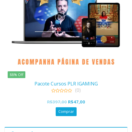
88% Off
Pacote Cursos PLR IGAMING
(0)
0
O
O
out
R$
397,00
R$
47,00
of
preço
preço
5
Comprar
original
atual
era:
é:
R$397,00.
R$47,00.