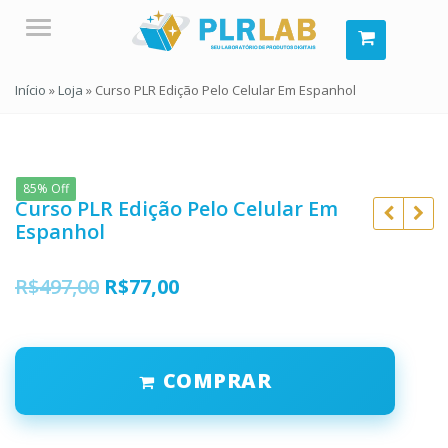
Menu
Início
»
Loja
»
Curso PLR Edição Pelo Celular Em Espanhol
85% Off
Curso PLR Edição Pelo Celular Em
Espanhol
O
O
R$
497,00
R$
77,00
preço
preço
original
atual
R$
497,00
R$
497,00
COMPRAR
era:
é:
R$
77,00
R$
77,00
R$497,00.
R$77,00.