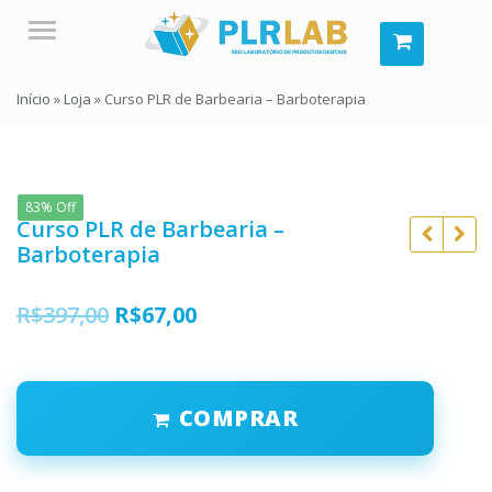
Menu
Início
»
Loja
»
Curso PLR de Barbearia – Barboterapia
83% Off
Curso PLR de Barbearia –
Barboterapia
O
O
R$
397,00
R$
67,00
preço
preço
R$
397,00
R$
397,00
original
atual
R$
67,00
R$
67,00
COMPRAR
era:
é:
R$397,00.
R$67,00.