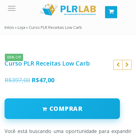
Menu
Início
»
Loja
»
Curso PLR Receitas Low Carb
88% Off
Curso PLR Receitas Low Carb
O
O
R$
397,00
R$
47,00
preço
preço
original
atual
R$
397,00
R$
397,00
COMPRAR
era:
é:
R$
47,00
R$
47,00
R$397,00.
R$47,00.
Você está buscando uma oportunidade para expandir