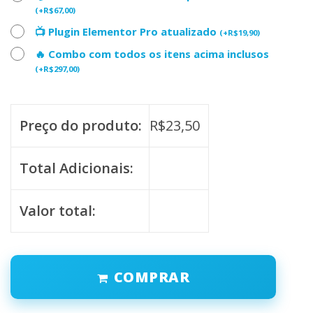
(
+
R$
67,00
)
📺 Plugin Elementor Pro atualizado
(
+
R$
19,90
)
🔥 Combo com todos os itens acima inclusos
(
+
R$
297,00
)
Preço do produto:
R$
23,50
Total Adicionais:
Valor total:
COMPRAR