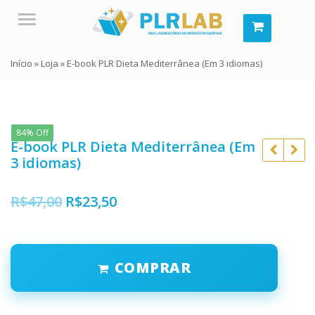
Menu
Início
»
Loja
»
E-book PLR Dieta Mediterrânea (Em 3 idiomas)
84% Off
E-book PLR Dieta Mediterrânea (Em
3 idiomas)
R$
47,00
R$
23,50
R$
497,00
R$
97,00
R$
297,00
COMPRAR
R$
47,00