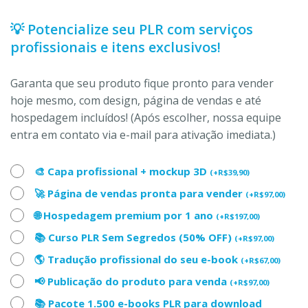
💡 Potencialize seu PLR com serviços
profissionais e itens exclusivos!
Garanta que seu produto fique pronto para vender
hoje mesmo, com design, página de vendas e até
hospedagem incluídos! (Após escolher, nossa equipe
entra em contato via e-mail para ativação imediata.)
🎨 Capa profissional + mockup 3D
(
+
R$
39,90
)
🚀 Página de vendas pronta para vender
(
+
R$
97,00
)
🌐 Hospedagem premium por 1 ano
(
+
R$
197,00
)
📚 Curso PLR Sem Segredos (50% OFF)
(
+
R$
97,00
)
🌎 Tradução profissional do seu e-book
(
+
R$
67,00
)
📢 Publicação do produto para venda
(
+
R$
97,00
)
📚 Pacote 1.500 e-books PLR para download