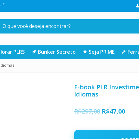
A COMPRA NA LOJA | CLIQUE AQUI
lorar PLRS
Bunker Secreto
Seja PRIME
Fer
 Idiomas
E-book PLR Investime
Idiomas
O
O
R$
297,00
R$
47,00
preço
preç
original
atua