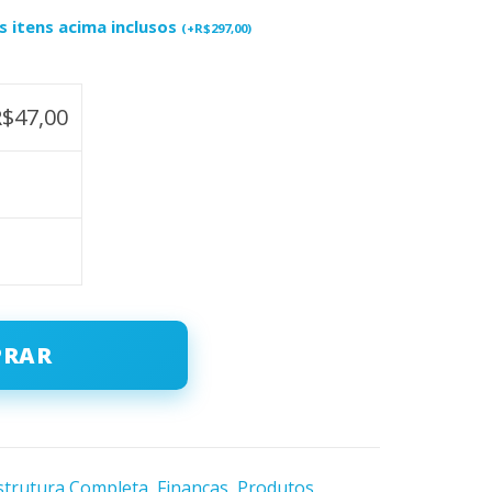
 itens acima inclusos
(
+
R$
297,00
)
R$
47,00
PRAR
strutura Completa
,
Finanças
,
Produtos