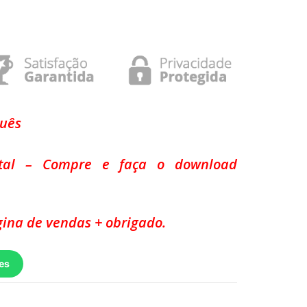
guês
ital – Compre e faça o download
ina de vendas + obrigado.
es