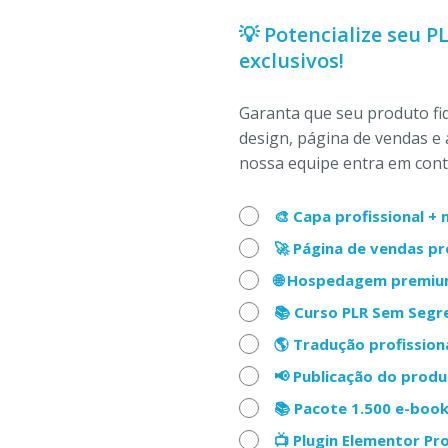
💡 Potencialize seu P
exclusivos!
Garanta que seu produto f
design, página de vendas e 
nossa equipe entra em conta
🎨 Capa profissional 
🚀 Página de vendas p
🌐 Hospedagem premiu
📚 Curso PLR Sem Seg
🌎 Tradução profission
📢 Publicação do prod
📚 Pacote 1.500 e-boo
📺 Plugin Elementor Pr