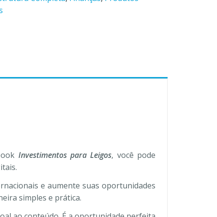
s
-book
Investimentos para Leigos
, você pode
tais.
ternacionais e aumente suas oportunidades
ira simples e prática.
oal ao conteúdo. É a oportunidade perfeita