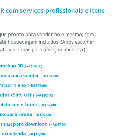
LR com serviços profissionais e itens
ique pronto para vender hoje mesmo, com
até hospedagem incluídos! (Após escolher,
to via e-mail para ativação imediata.)
+ mockup 3D
(
+
R$
39,90
)
ronta para vender
(
+
R$
97,00
)
m por 1 ano
(
+
R$
197,00
)
redos (50% OFF)
(
+
R$
97,00
)
al do seu e-book
(
+
R$
67,00
)
uto para venda
(
+
R$
97,00
)
ks PLR para download
(
+
R$
67,00
)
o atualizado
(
+
R$
19,90
)