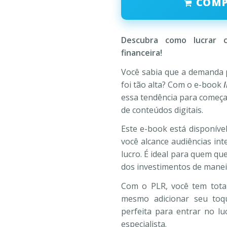
COM
era:
é:
R$297,00.
R$47
Descubra como lucrar 
financeira!
Você sabia que a demanda 
foi tão alta? Com o e-book
essa tendência para começa
de conteúdos digitais.
Este e-book está disponív
você alcance audiências in
lucro. É ideal para quem q
dos investimentos de maneir
Com o PLR, você tem total
mesmo adicionar seu toq
perfeita para entrar no lu
especialista.