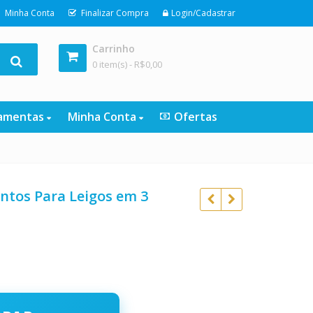
Minha Conta
Finalizar Compra
Login/Cadastrar
Carrinho
0 item(s) -
R$
0,00
ramentas
Minha Conta
Ofertas
ntos Para Leigos em 3
o
R$
97,00
l
R$
47,00
R$
39,90