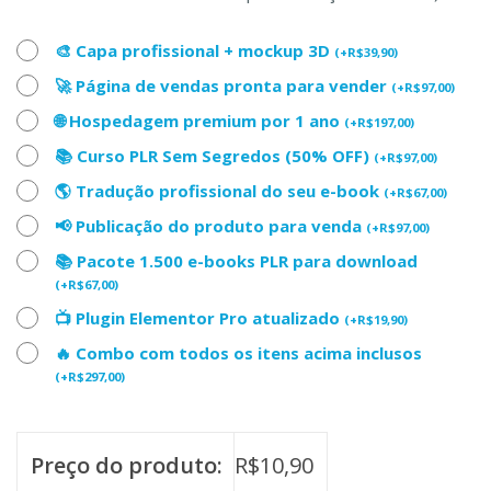
🎨 Capa profissional + mockup 3D
(
+
R$
39,90
)
🚀 Página de vendas pronta para vender
(
+
R$
97,00
)
🌐 Hospedagem premium por 1 ano
(
+
R$
197,00
)
📚 Curso PLR Sem Segredos (50% OFF)
(
+
R$
97,00
)
🌎 Tradução profissional do seu e-book
(
+
R$
67,00
)
📢 Publicação do produto para venda
(
+
R$
97,00
)
📚 Pacote 1.500 e-books PLR para download
(
+
R$
67,00
)
📺 Plugin Elementor Pro atualizado
(
+
R$
19,90
)
🔥 Combo com todos os itens acima inclusos
(
+
R$
297,00
)
Preço do produto:
R$
10,90