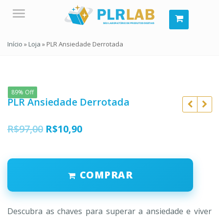
Menu
Início
»
Loja
»
PLR Ansiedade Derrotada
89% Off
PLR Ansiedade Derrotada
O
O
R$
97,00
R$
10,90
preço
preço
R$
97,00
original
atual
R$
497,00
R$
10,90
COMPRAR
era:
é:
R$
97,00
R$97,00.
R$10,90.
Descubra as chaves para superar a ansiedade e viver