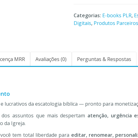
Categorias:
E-books PLR
,
E
Digitais
,
Produtos Parceiro
icença MRR
Avaliações (0)
Perguntas & Respostas
ento
 lucrativos da escatologia bíblica — pronto para monetizaç
dos assuntos que mais despertam
atenção, urgência es
o da Igreja.
 você tem total liberdade para
editar, renomear, personal