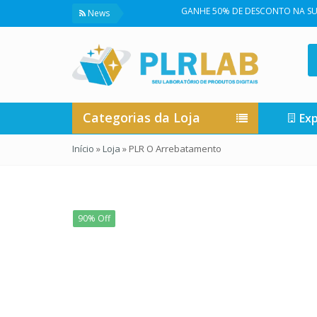
GANHE 50% DE DESCONTO NA SUA PRIMEIRA 
News
Categorias da Loja
Exp
Início
»
Loja
»
PLR O Arrebatamento
90% Off