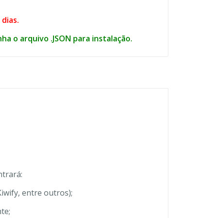
dias.
a o arquivo .JSON para instalação.
ntrará:
ify, entre outros);
te;