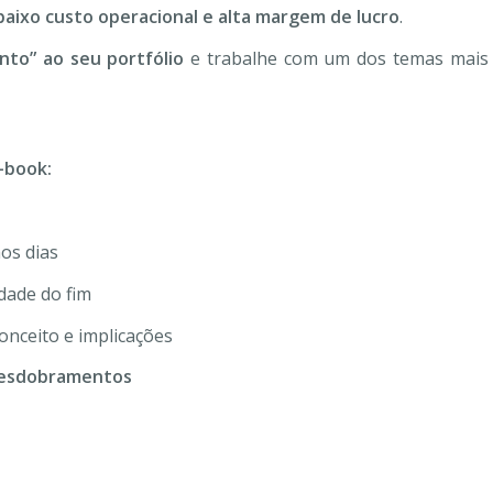
baixo custo operacional e alta margem de lucro
.
to” ao seu portfólio
e trabalhe com um dos temas mais f
-book:
os dias
dade do fim
onceito e implicações
 desdobramentos