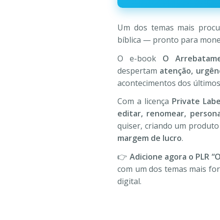
R$197,00.
R$19
Um dos temas mais procura
bíblica — pronto para mone
O e-book
O Arrebatam
despertam
atenção, urgênc
acontecimentos dos últimos 
Com a licença
Private Labe
editar, renomear, persona
quiser, criando um produto
margem de lucro
.
👉
Adicione agora o PLR “
com um dos temas mais fort
digital.