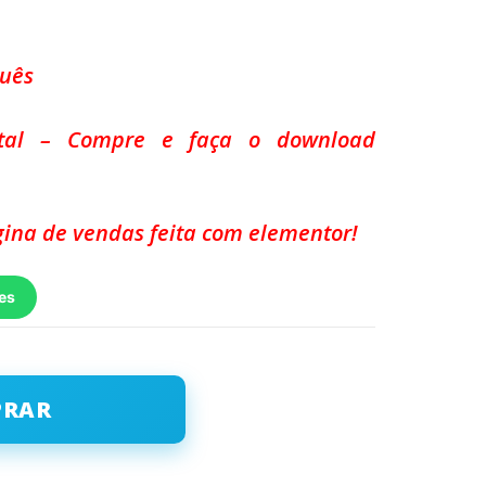
guês
ital – Compre e faça o download
ina de vendas feita com elementor!
es
PRAR