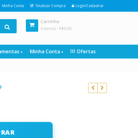
Minha Conta
Finalizar Compra
Login/Cadastrar
Carrinho
0 item(s) -
R$
0,00
ramentas
Minha Conta
Ofertas
o
R$
197,00
o
R$
19,90
R$
197,00
l
R$
19,90
PRAR