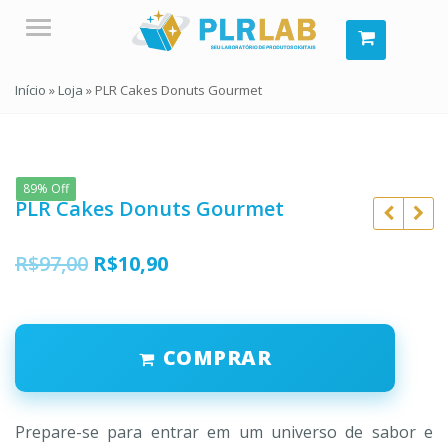
Menu
Início
»
Loja
»
PLR Cakes Donuts Gourmet
89% Off
PLR Cakes Donuts Gourmet
O
O
R$
97,00
R$
10,90
preço
preço
R$
97,00
R$
97,00
original
atual
R$
10,90
R$
10,90
COMPRAR
era:
é:
R$97,00.
R$10,90.
Prepare-se para entrar em um universo de sabor e