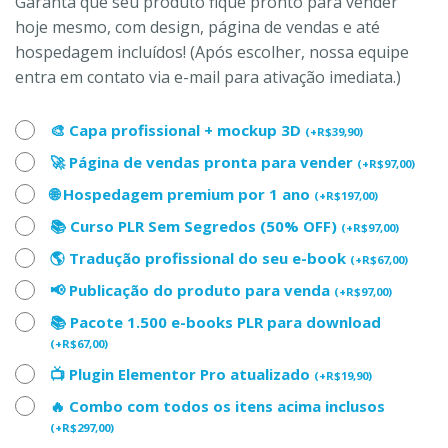
Garanta que seu produto fique pronto para vender
hoje mesmo, com design, página de vendas e até
hospedagem incluídos! (Após escolher, nossa equipe
entra em contato via e-mail para ativação imediata.)
🎨 Capa profissional + mockup 3D
(
+
R$
39,90
)
🚀 Página de vendas pronta para vender
(
+
R$
97,00
)
🌐 Hospedagem premium por 1 ano
(
+
R$
197,00
)
📚 Curso PLR Sem Segredos (50% OFF)
(
+
R$
97,00
)
🌎 Tradução profissional do seu e-book
(
+
R$
67,00
)
📢 Publicação do produto para venda
(
+
R$
97,00
)
📚 Pacote 1.500 e-books PLR para download
(
+
R$
67,00
)
📺 Plugin Elementor Pro atualizado
(
+
R$
19,90
)
🔥 Combo com todos os itens acima inclusos
(
+
R$
297,00
)