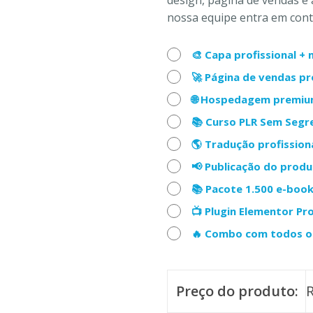
nossa equipe entra em conta
🎨 Capa profissional 
🚀 Página de vendas p
🌐 Hospedagem premiu
📚 Curso PLR Sem Seg
🌎 Tradução profission
📢 Publicação do prod
📚 Pacote 1.500 e-boo
📺 Plugin Elementor Pr
🔥 Combo com todos os
Preço do produto: