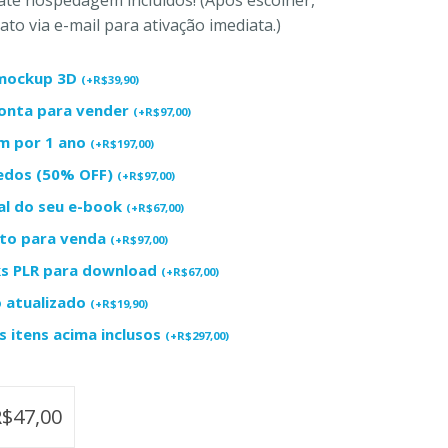
to via e-mail para ativação imediata.)
+ mockup 3D
(
+
R$
39,90
)
ronta para vender
(
+
R$
97,00
)
m por 1 ano
(
+
R$
197,00
)
redos (50% OFF)
(
+
R$
97,00
)
al do seu e-book
(
+
R$
67,00
)
uto para venda
(
+
R$
97,00
)
ks PLR para download
(
+
R$
67,00
)
o atualizado
(
+
R$
19,90
)
 itens acima inclusos
(
+
R$
297,00
)
R$
47,00