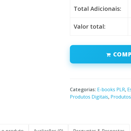
Total Adicionais:
Valor total:
COM
Categorias:
E-books PLR
,
E
Produtos Digitais
,
Produtos
 o produto
Avaliações (0)
Perguntas & Respostas