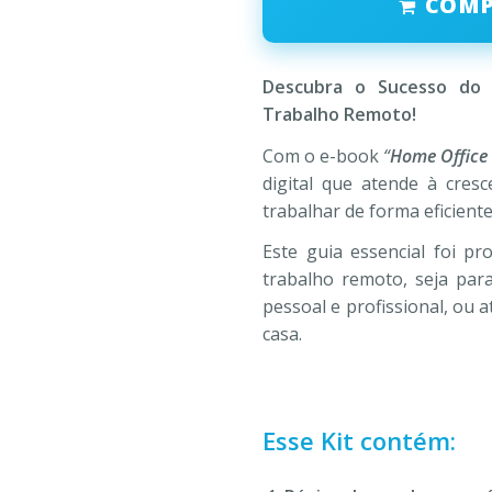
COM
era:
é:
R$297,00.
R$47
Descubra o Sucesso do
Trabalho Remoto!
Com o e-book
“
Home Office
digital que atende à cre
trabalhar de forma eficient
Este guia essencial foi p
trabalho remoto, seja para
pessoal e profissional, ou 
casa.
Esse Kit contém: