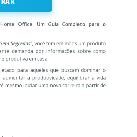
PRAR
R$
47,00
R$
,00.
 Home Office: Um Guia Completo para o
 Sem Segredos
“
, você tem em mãos um produto
scente demanda por informações sobre como
e e produtiva em casa.
rojetado para aqueles que buscam dominar o
 aumentar a produtividade, equilibrar a vida
até mesmo iniciar uma nova carreira a partir de