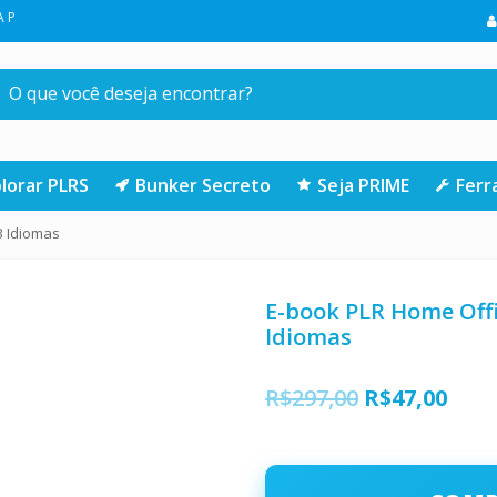
COMPRA NA LOJA | CLIQUE AQUI
lorar PLRS
Bunker Secreto
Seja PRIME
Fer
3 Idiomas
E-book PLR Home Off
Idiomas
O
O
R$
297,00
R$
47,00
preço
preç
original
atua