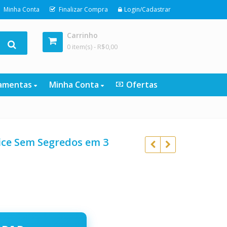
Minha Conta
Finalizar Compra
Login/Cadastrar
Carrinho
0 item(s) -
R$
0,00
ramentas
Minha Conta
Ofertas
ice Sem Segredos em 3
o
l
R$
297,00
R$
47,00