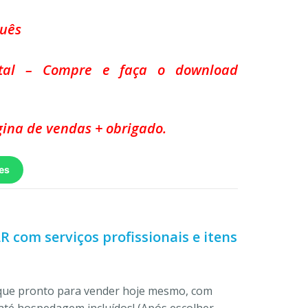
guês
ital – Compre e faça o download
ina de vendas + obrigado.
es
LR com serviços profissionais e itens
ique pronto para vender hoje mesmo, com
até hospedagem incluídos! (Após escolher,