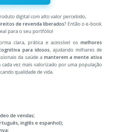
,00.
duto digital com alto valor percebido,
ireitos de revenda liberados
? Então o e-book
eal para o seu portfólio!
orma clara, prática e acessível os
melhores
ognitiva para idosos
, ajudando milhares de
issionais da saúde a
manterem a mente ativa
 cada vez mais valorizado por uma população
cando qualidade de vida.
ídeo de vendas;
rtuguês, inglês e espanhol);
nva;