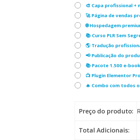
🎨 Capa profissional 
🚀 Página de vendas p
🌐 Hospedagem premiu
📚 Curso PLR Sem Seg
🌎 Tradução profission
📢 Publicação do prod
📚 Pacote 1.500 e-boo
📺 Plugin Elementor Pr
🔥 Combo com todos os
Preço do produto:
Total Adicionais: