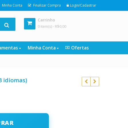
Minha Conta
Finalizar Compra
Login/Cadastrar
Carrinho
0 item(s) -
R$
0,00
ramentas
Minha Conta
Ofertas
3 idiomas)
o
R$
1.997,00
l
R$
197,00
R$
97,00
PRAR
R$
47,00