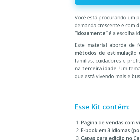
R$197,00.
R$47
Você está procurando um pro
demanda crescente e com
d
“Idosamente”
é a escolha id
Este material aborda de f
métodos de estimulação c
famílias, cuidadores e prof
na terceira idade
. Um tema
que está vivendo mais e bus
Esse Kit contém:
Página de vendas com v
E-book em 3 idiomas (po
Capas para edição no Ca