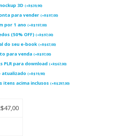
+ mockup 3D
(
+
R$
39,90
)
ronta para vender
(
+
R$
97,00
)
m por 1 ano
(
+
R$
197,00
)
redos (50% OFF)
(
+
R$
97,00
)
al do seu e-book
(
+
R$
67,00
)
uto para venda
(
+
R$
97,00
)
ks PLR para download
(
+
R$
67,00
)
o atualizado
(
+
R$
19,90
)
 itens acima inclusos
(
+
R$
297,00
)
R$
47,00