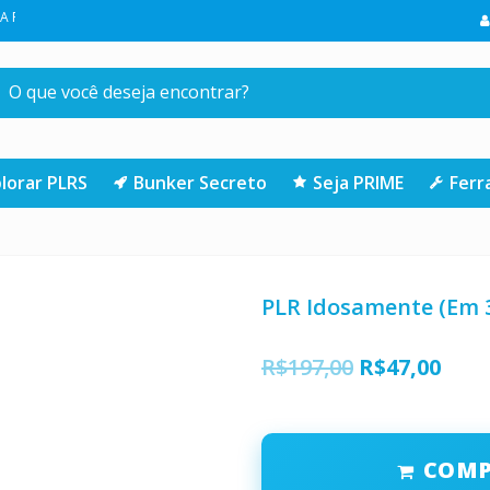
 COMPRA NA LOJA | CLIQUE AQUI
lorar PLRS
Bunker Secreto
Seja PRIME
Fer
PLR Idosamente (Em 
O
O
R$
197,00
R$
47,00
preço
preç
original
atua
COM
era:
é: