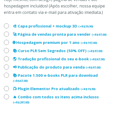
hospedagem incluídos! (Após escolher, nossa equipe
entra em contato via e-mail para ativação imediata.)
🎨 Capa profissional + mockup 3D
(
+
R$
39,90
)
🚀 Página de vendas pronta para vender
(
+
R$
97,00
)
🌐 Hospedagem premium por 1 ano
(
+
R$
197,00
)
📚 Curso PLR Sem Segredos (50% OFF)
(
+
R$
97,00
)
🌎 Tradução profissional do seu e-book
(
+
R$
67,00
)
📢 Publicação do produto para venda
(
+
R$
97,00
)
📚 Pacote 1.500 e-books PLR para download
(
+
R$
67,00
)
📺 Plugin Elementor Pro atualizado
(
+
R$
19,90
)
🔥 Combo com todos os itens acima inclusos
(
+
R$
297,00
)