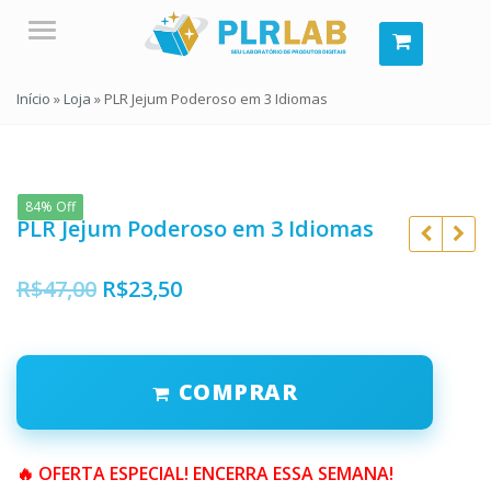
Menu
Início
»
Loja
»
PLR Jejum Poderoso em 3 Idiomas
84% Off
PLR Jejum Poderoso em 3 Idiomas
R$
47,00
R$
23,50
COMPRAR
R$
297,00
R$
297,00
R$
47,00
R$
47,00
🔥 OFERTA ESPECIAL! ENCERRA ESSA SEMANA!