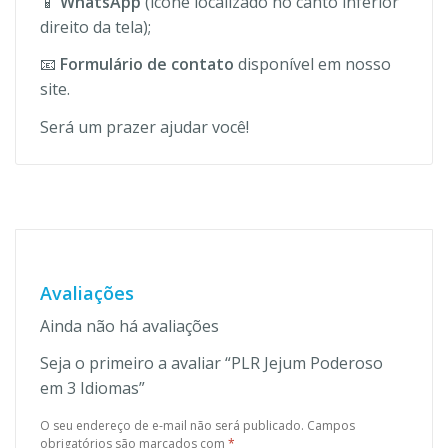
📱
WhatsApp
(ícone localizado no canto inferior
direito da tela);
📧
Formulário de contato
disponível em nosso
site.
Será um prazer ajudar você!
Avaliações
Ainda não há avaliações
Seja o primeiro a avaliar “PLR Jejum Poderoso
em 3 Idiomas”
O seu endereço de e-mail não será publicado.
Campos
obrigatórios são marcados com
*