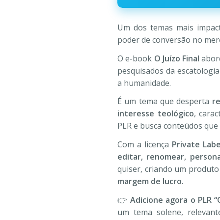
R$197,00.
R$19
Um dos temas mais impact
poder de conversão no merc
O e-book
O Juízo Final
abord
pesquisados da escatologia 
a humanidade.
É um tema que desperta
re
interesse teológico
, cara
PLR e busca conteúdos que
Com a licença
Private Labe
editar, renomear, persona
quiser, criando um produto
margem de lucro
.
👉
Adicione agora o PLR “O
um tema solene, relevant