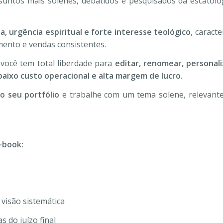
ntos mais solenes, debatidos e pesquisados da escatologi
a, urgência espiritual e forte interesse teológico
, caract
ento e vendas consistentes.
 você tem total liberdade para
editar, renomear, personal
baixo custo operacional e alta margem de lucro
.
ao seu portfólio
e trabalhe com um tema solene, relevante
-book:
 visão sistemática
 do juízo final