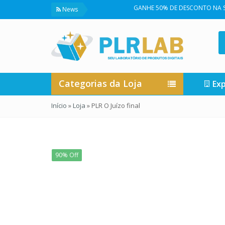
GANHE 50% DE DESCONTO NA SUA PRIMEIRA
News
Categorias da Loja
Exp
Início
»
Loja
»
PLR O Juízo final
90% Off