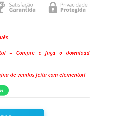
guês
ital – Compre e faça o download
ina de vendas feita com elementor!
es