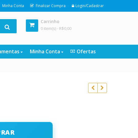
Minha Conta
Finalizar Compra
Login/Cadastrar
Carrinho
0 item(s) -
R$
0,00
ramentas
Minha Conta
Ofertas
o
R$
197,00
l
R$
19,90
R$
197,00
PRAR
R$
19,90