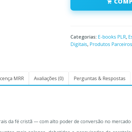
COM
Categorias:
E-books PLR
,
E
Digitais
,
Produtos Parceiro
icença MRR
Avaliações (0)
Perguntas & Respostas
s da fé cristã — com alto poder de conversão no mercado d