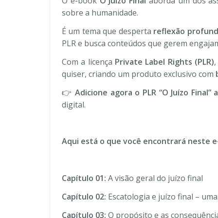
O e-book
O Juízo Final
aborda um dos assu
sobre a humanidade.
É um tema que desperta
reflexão profund
PLR e busca conteúdos que gerem engajam
Com a licença
Private Label Rights (PLR)
,
quiser, criando um produto exclusivo com
👉
Adicione agora o PLR “O Juízo Final” 
digital.
Aqui está o que você encontrará neste e
Capítulo 01:
A visão geral do juízo final
Capítulo 02:
Escatologia e juízo final – uma
Capítulo 03:
O propósito e as consequências