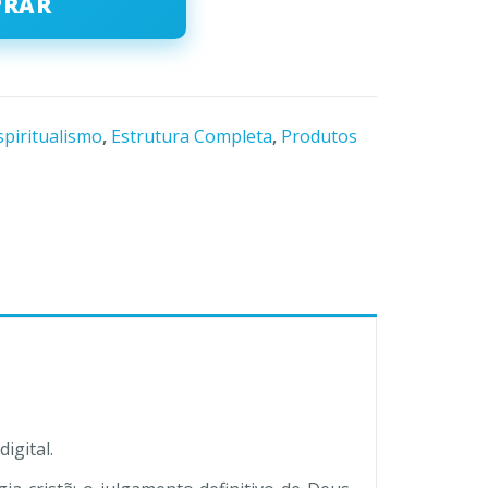
PRAR
spiritualismo
,
Estrutura Completa
,
Produtos
s
igital.