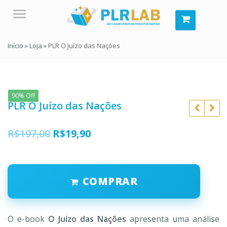
Menu
Início
»
Loja
»
PLR O Juízo das Nações
90% Off
PLR O Juízo das Nações
O
O
R$
197,00
R$
19,90
R$
197,00
preço
preço
R$
197,00
R$
19,90
original
atual
R$
19,90
COMPRAR
era:
é:
R$197,00.
R$19,90.
O e-book
O Juízo das Nações
apresenta uma análise