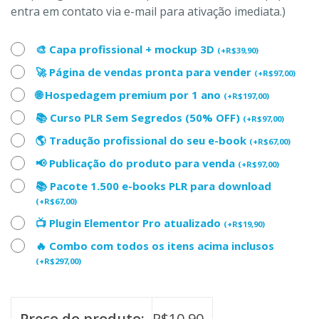
entra em contato via e-mail para ativação imediata.)
🎨 Capa profissional + mockup 3D
(
+
R$
39,90
)
🚀 Página de vendas pronta para vender
(
+
R$
97,00
)
🌐 Hospedagem premium por 1 ano
(
+
R$
197,00
)
📚 Curso PLR Sem Segredos (50% OFF)
(
+
R$
97,00
)
🌎 Tradução profissional do seu e-book
(
+
R$
67,00
)
📢 Publicação do produto para venda
(
+
R$
97,00
)
📚 Pacote 1.500 e-books PLR para download
(
+
R$
67,00
)
📺 Plugin Elementor Pro atualizado
(
+
R$
19,90
)
🔥 Combo com todos os itens acima inclusos
(
+
R$
297,00
)
Preço do produto:
R$
10,90