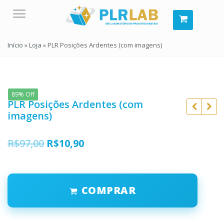
Menu
Início
»
Loja
»
PLR Posições Ardentes (com imagens)
89% Off
PLR Posições Ardentes (com
imagens)
O
O
R$
97,00
R$
10,90
preço
preço
R$
297,00
R$
97,00
original
atual
R$
39,90
R$
10,90
COMPRAR
era:
é:
R$97,00.
R$10,90.