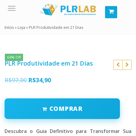
Menu
Início
»
Loja
»
PLR Produtividade em 21 Dias
64% Off
PLR Produtividade em 21 Dias
O
O
R$
97,00
R$
34,90
preço
preço
original
atual
R$
297,00
COMPRAR
era:
é:
R$
47,00
R$
297,00
R$
47,00
R$97,00.
R$34,90.
Descubra o Guia Definitivo para Transformar Sua