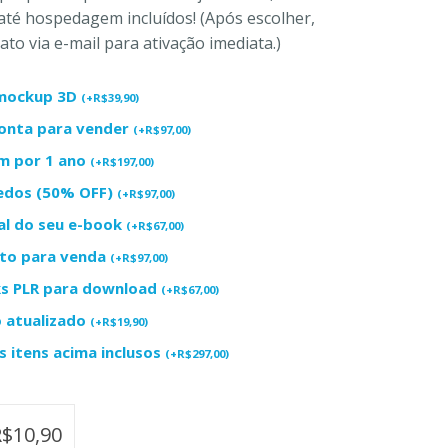
até hospedagem incluídos! (Após escolher,
to via e-mail para ativação imediata.)
+ mockup 3D
(
+
R$
39,90
)
ronta para vender
(
+
R$
97,00
)
m por 1 ano
(
+
R$
197,00
)
redos (50% OFF)
(
+
R$
97,00
)
al do seu e-book
(
+
R$
67,00
)
uto para venda
(
+
R$
97,00
)
ks PLR para download
(
+
R$
67,00
)
o atualizado
(
+
R$
19,90
)
 itens acima inclusos
(
+
R$
297,00
)
R$
10,90