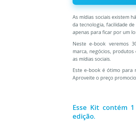
R$59,90.
R$10,
As mídias sociais existem 
da tecnologia, facilidade d
apenas para ficar por um l
Neste e-book veremos 30 
marca, negócios, produtos 
as mídias sociais.
Este e-book é ótimo para 
Aproveite o preço promocio
Esse Kit contém 1
edição.