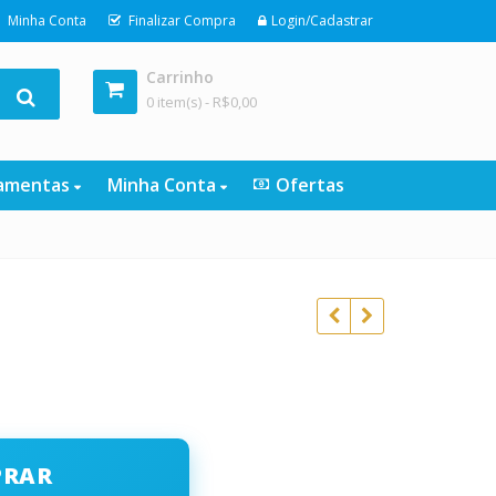
Minha Conta
Finalizar Compra
Login/Cadastrar
Carrinho
0 item(s) -
R$
0,00
ramentas
Minha Conta
Ofertas
R$
59,90
R$
10,90
R$
297,00
PRAR
R$
47,00