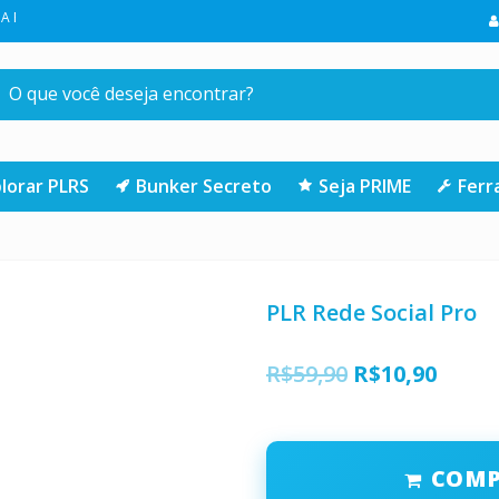
 COMPRA NA LOJA | CLIQUE AQUI
lorar PLRS
Bunker Secreto
Seja PRIME
Fer
PLR Rede Social Pro
O
O
R$
59,90
R$
10,90
preço
preço
original
atual
COM
era:
é: