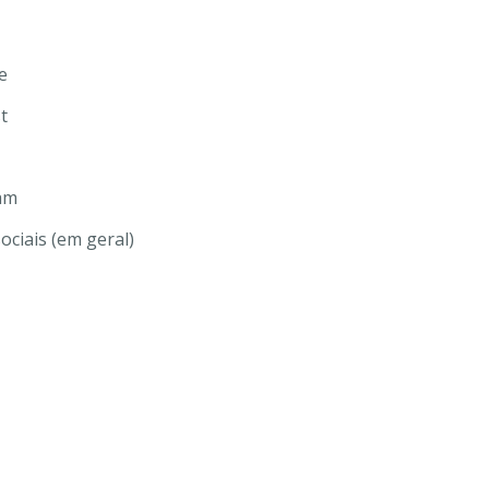
e
t
am
ciais (em geral)