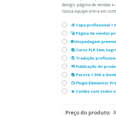
design, página de vendas e 
nossa equipe entra em conta
🎨 Capa profissional 
🚀 Página de vendas p
🌐 Hospedagem premiu
📚 Curso PLR Sem Seg
🌎 Tradução profission
📢 Publicação do prod
📚 Pacote 1.500 e-boo
📺 Plugin Elementor Pr
🔥 Combo com todos os
Preço do produto: