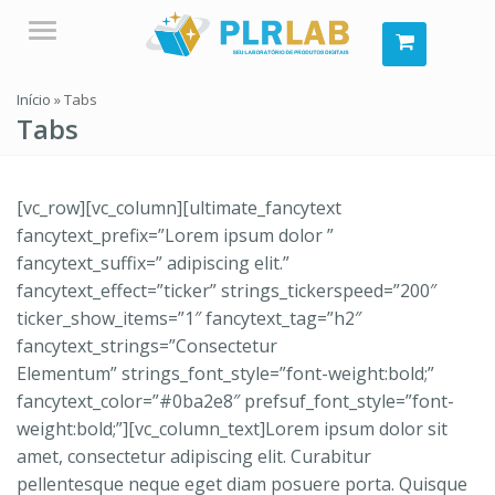
Menu
Início
»
Tabs
Tabs
[vc_row][vc_column][ultimate_fancytext
fancytext_prefix=”Lorem ipsum dolor ”
fancytext_suffix=” adipiscing elit.”
fancytext_effect=”ticker” strings_tickerspeed=”200″
ticker_show_items=”1″ fancytext_tag=”h2″
fancytext_strings=”Consectetur
Elementum” strings_font_style=”font-weight:bold;”
fancytext_color=”#0ba2e8″ prefsuf_font_style=”font-
weight:bold;”][vc_column_text]Lorem ipsum dolor sit
amet, consectetur adipiscing elit. Curabitur
pellentesque neque eget diam posuere porta. Quisque