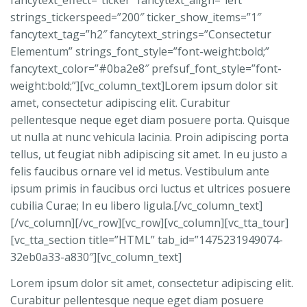
strings_tickerspeed=”200″ ticker_show_items=”1″
fancytext_tag=”h2″ fancytext_strings=”Consectetur
Elementum” strings_font_style=”font-weight:bold;”
fancytext_color=”#0ba2e8″ prefsuf_font_style=”font-
weight:bold;”][vc_column_text]Lorem ipsum dolor sit
amet, consectetur adipiscing elit. Curabitur
pellentesque neque eget diam posuere porta. Quisque
ut nulla at nunc vehicula lacinia. Proin adipiscing porta
tellus, ut feugiat nibh adipiscing sit amet. In eu justo a
felis faucibus ornare vel id metus. Vestibulum ante
ipsum primis in faucibus orci luctus et ultrices posuere
cubilia Curae; In eu libero ligula.[/vc_column_text]
[/vc_column][/vc_row][vc_row][vc_column][vc_tta_tour]
[vc_tta_section title=”HTML” tab_id=”1475231949074-
32eb0a33-a830″][vc_column_text]
Lorem ipsum dolor sit amet, consectetur adipiscing elit.
Curabitur pellentesque neque eget diam posuere