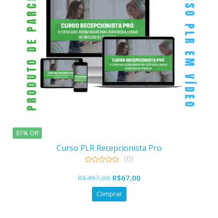
87% Off
Curso PLR Recepcionista Pro
(0)
0
O
O
out
R$
497,00
R$
67,00
of
preço
preço
5
Comprar
original
atual
era:
é: