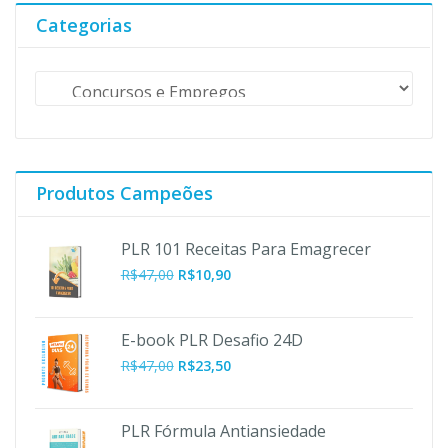
R$497,00.
R$67,00.
Categorias
Produtos Campeões
PLR 101 Receitas Para Emagrecer
O
O
R$
47,00
R$
10,90
preço
preço
original
atual
era:
é:
E-book PLR Desafio 24D
R$47,00.
R$10,90.
R$
47,00
R$
23,50
PLR Fórmula Antiansiedade