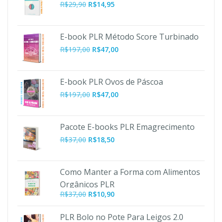
R$
29,90
R$
14,95
E-book PLR Método Score Turbinado
O
O
R$
197,00
R$
47,00
preço
preço
original
atual
era:
é:
E-book PLR Ovos de Páscoa
R$197,00.
R$47,00.
O
O
R$
197,00
R$
47,00
preço
preço
original
atual
era:
é:
Pacote E-books PLR Emagrecimento
R$197,00.
R$47,00.
R$
37,00
R$
18,50
Como Manter a Forma com Alimentos
Orgânicos PLR
O
O
R$
37,00
R$
10,90
preço
preço
original
atual
PLR Bolo no Pote Para Leigos 2.0