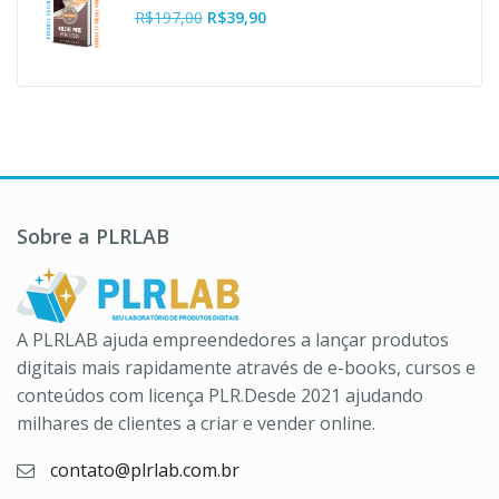
era:
é:
O
O
R$
197,00
R$
39,90
R$37,00.
R$10,90.
preço
preço
original
atual
era:
é:
R$197,00.
R$39,90.
Sobre a PLRLAB
A PLRLAB ajuda empreendedores a lançar produtos
digitais mais rapidamente através de e-books, cursos e
conteúdos com licença PLR.Desde 2021 ajudando
milhares de clientes a criar e vender online.
contato@plrlab.com.br