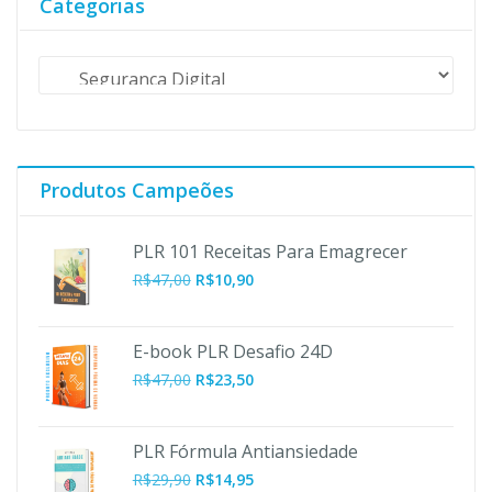
Categorias
Produtos Campeões
PLR 101 Receitas Para Emagrecer
O
O
R$
47,00
R$
10,90
preço
preço
original
atual
era:
é:
E-book PLR Desafio 24D
R$47,00.
R$10,90.
R$
47,00
R$
23,50
PLR Fórmula Antiansiedade
R$
29,90
R$
14,95