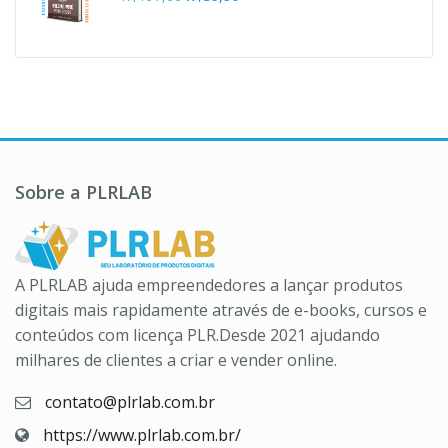
R$37,00.
R$10,90.
preço
preço
original
atual
era:
é:
R$197,00.
R$39,90.
Sobre a PLRLAB
A PLRLAB ajuda empreendedores a lançar produtos
digitais mais rapidamente através de e-books, cursos e
conteúdos com licença PLR.Desde 2021 ajudando
milhares de clientes a criar e vender online.
contato@plrlab.com.br
https://www.plrlab.com.br/