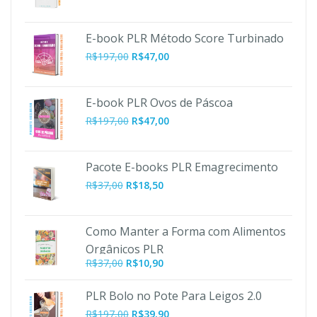
E-book PLR Método Score Turbinado
O
O
R$
197,00
R$
47,00
preço
preço
original
atual
era:
é:
E-book PLR Ovos de Páscoa
R$197,00.
R$47,00.
O
O
R$
197,00
R$
47,00
preço
preço
original
atual
era:
é:
Pacote E-books PLR Emagrecimento
R$197,00.
R$47,00.
R$
37,00
R$
18,50
Como Manter a Forma com Alimentos
Orgânicos PLR
O
O
R$
37,00
R$
10,90
preço
preço
original
atual
PLR Bolo no Pote Para Leigos 2.0
era:
é:
O
O
R$
197,00
R$
39,90