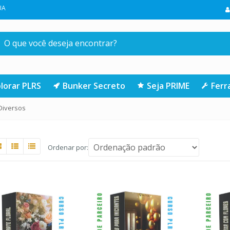
EIRA COMPRA NA LOJA | CLIQUE AQUI
lorar PLRS
Bunker Secreto
Seja PRIME
Fer
Diversos
Ordenar por: