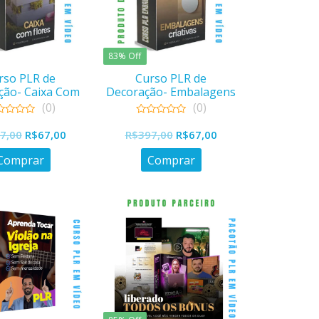
83% Off
rso PLR de
Curso PLR de
ção- Caixa Com
Decoração- Embalagens
Flores
Criativas
(0)
(0)
0
O
O
O
O
out
7,00
R$
67,00
R$
397,00
R$
67,00
of
preço
preço
preço
preço
5
Comprar
Comprar
original
atual
original
atual
era:
é:
era:
é:
R$397,00.
R$67,00.
R$397,00.
R$67,00.