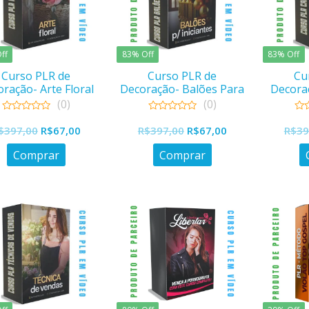
ff
83% Off
83% Off
Curso PLR de
Curso PLR de
Cu
ração- Arte Floral
Decoração- Balões Para
Decora
Iniciantes
(0)
(0)
0
0
0
O
O
O
O
out
out
out
$
397,00
R$
67,00
R$
397,00
R$
67,00
R$
39
of
of
of
preço
preço
preço
preço
5
5
5
Comprar
Comprar
original
atual
original
atual
era:
é:
era:
é:
R$397,00.
R$67,00.
R$397,00.
R$67,00.