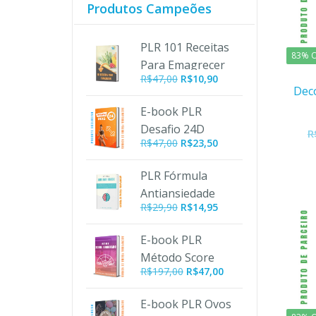
Produtos Campeões
PLR 101 Receitas
83% O
Para Emagrecer
O
O
R$
47,00
R$
10,90
Deco
preço
preço
original
atual
E-book PLR
era:
é:
Desafio 24D
R
R$47,00.
R$10,90.
R$
47,00
R$
23,50
PLR Fórmula
Antiansiedade
R$
29,90
R$
14,95
E-book PLR
Método Score
O
O
R$
197,00
R$
47,00
Turbinado
preço
preço
original
atual
E-book PLR Ovos
era:
é: