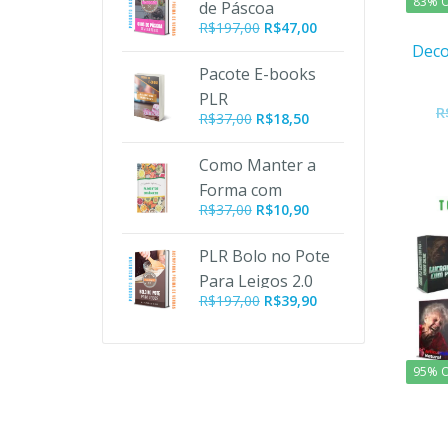
83% O
de Páscoa
R$197,00.
R$47,00.
O
O
R$
197,00
R$
47,00
preço
preço
Deco
original
atual
Pacote E-books
era:
é:
PLR
R
R$197,00.
R$47,00.
R$
37,00
R$
18,50
Emagrecimento
Como Manter a
Forma com
O
O
R$
37,00
R$
10,90
Alimentos
preço
preço
Orgânicos PLR
original
atual
PLR Bolo no Pote
era:
é:
Para Leigos 2.0
R$37,00.
R$10,90.
O
O
R$
197,00
R$
39,90
preço
preço
original
atual
era:
é:
95% O
R$197,00.
R$39,90.