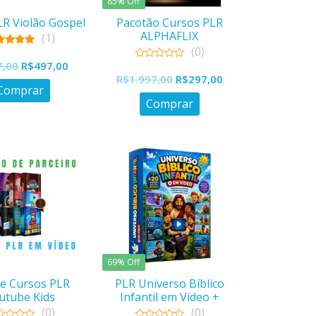
85% Off
LR Violão Gospel
Pacotão Cursos PLR
ALPHAFLIX
(1)
(0)
5.00
O
O
ut of 5
7,00
R$
497,00
0
O
O
out
R$
1.997,00
R$
297,00
preço
preço
of
Comprar
preço
preço
5
original
atual
Comprar
original
atual
era:
é:
era:
é:
R$697,00.
R$497,00.
R$1.997,00.
R$297,00.
69% Off
e Cursos PLR
PLR Universo Bíblico
utube Kids
Infantil em Vídeo +
Bônus
(0)
(0)