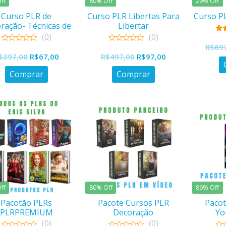
ff
80% Off
29% Off
Curso PLR de
Curso PLR Libertas Para
Curso P
ração- Técnicas de
Libertar
Vendas
(0)
(0)
o
R$
69
0
0
O
O
O
O
out
out
$
397,00
R$
67,00
R$
497,00
R$
97,00
of
of
preço
preço
preço
preço
5
5
Comprar
Comprar
original
atual
original
atual
era:
é:
era:
é:
R$397,00.
R$67,00.
R$497,00.
R$97,00.
ff
80% Off
86% Off
Pacotão PLRs
Pacote Cursos PLR
Pacot
PLRPREMIUM
Decoração
Yo
(0)
(0)