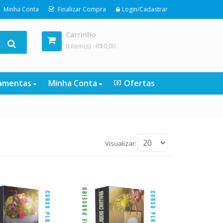
Minha Conta
Finalizar Compra
Login/Cadastrar
Carrinho
0 item(s) -
R$
0,00
ramentas
Minha Conta
Ofertas
Visualizar: