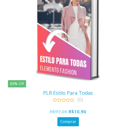
89% Off
PLR Estilo Para Todas
(0)
0
O
O
out
R$
97,00
R$
10,90
of
preço
preço
5
Comprar
original
atual
era:
é: