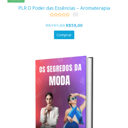
PLR O Poder das Essências – Aromaterapia
(0)
0
O
O
out
R$
197,00
R$
59,00
of
preço
preço
5
Comprar
original
atual
era:
é:
R$197,00.
R$59,00.