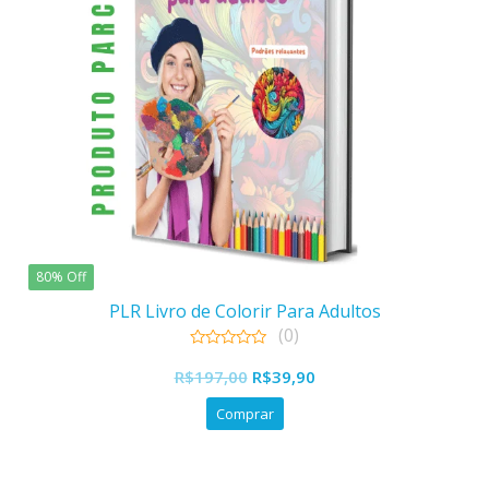
80% Off
PLR Livro de Colorir Para Adultos
(0)
0
O
O
out
R$
197,00
R$
39,90
of
preço
preço
5
Comprar
original
atual
era:
é:
R$197,00.
R$39,90.