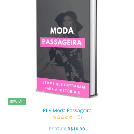
89% Off
PLR Moda Passageira
(0)
0
O
O
out
R$
97,00
R$
10,90
of