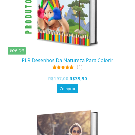
80% Off
PLR Desenhos Da Natureza Para Colorir
(1)
5.00
O
O
out of 5
R$
197,00
R$
39,90
preço
preço
Comprar
original
atual
era:
é:
R$197,00.
R$39,90.