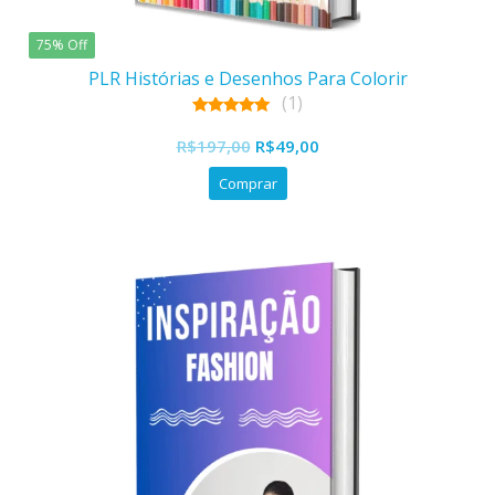
75% Off
PLR Histórias e Desenhos Para Colorir
(1)
5.00
O
O
out of 5
R$
197,00
R$
49,00
preço
preço
Comprar
original
atual
era:
é:
R$197,00.
R$49,00.