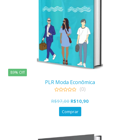
89% Off
PLR Moda Econômica
(0)
0
O
O
out
R$
97,00
R$
10,90
of
preço
preço
5
Comprar
original
atual
era:
é:
R$97,00.
R$10,90.