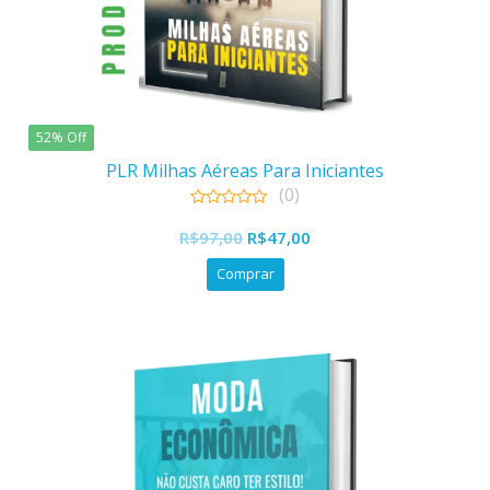
52% Off
PLR Milhas Aéreas Para Iniciantes
(0)
0
O
O
out
R$
97,00
R$
47,00
of
preço
preço
5
Comprar
original
atual
era:
é:
R$97,00.
R$47,00.