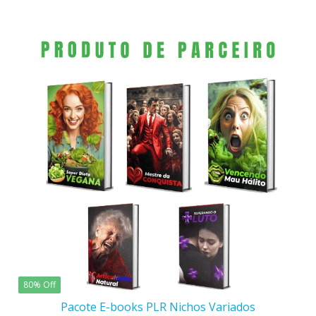
era:
é:
R$37,00.
R$10,90.
80% Off
Pacote E-books PLR Nichos Variados