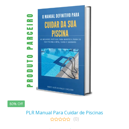
80% Off
PLR Manual Para Cuidar de Piscinas
(0)
0
out