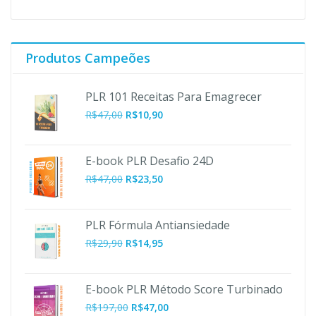
Produtos Campeões
PLR 101 Receitas Para Emagrecer
O
O
R$
47,00
R$
10,90
preço
preço
original
atual
era:
é:
E-book PLR Desafio 24D
R$47,00.
R$10,90.
R$
47,00
R$
23,50
PLR Fórmula Antiansiedade
R$
29,90
R$
14,95
E-book PLR Método Score Turbinado
O
O
R$
197,00
R$
47,00