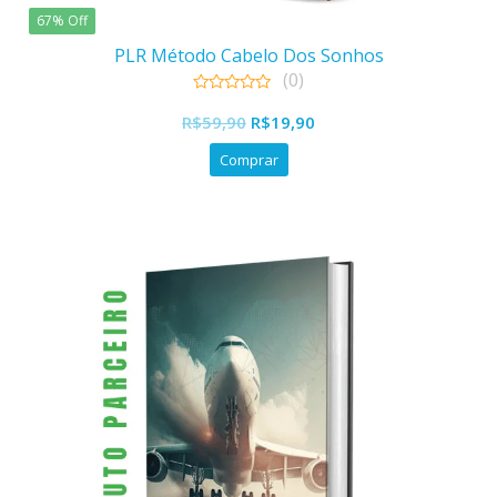
67% Off
PLR Método Cabelo Dos Sonhos
(0)
0
O
O
out
R$
59,90
R$
19,90
of
preço
preço
5
Comprar
original
atual
era:
é:
R$59,90.
R$19,90.