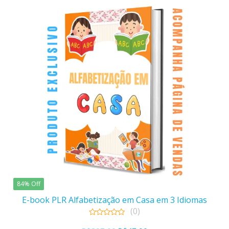
84% Off
E-book PLR Alfabetização em Casa em 3 Idiomas
(0)
0
out