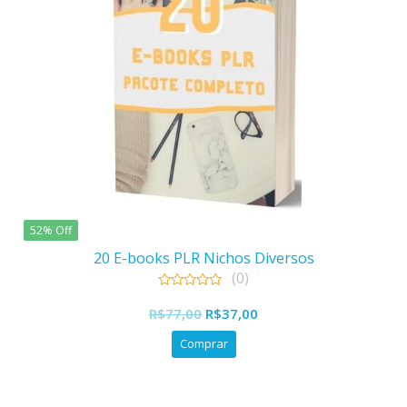
52% Off
20 E-books PLR Nichos Diversos
(0)
0
O
O
out
R$
77,00
R$
37,00
of
preço
preço
5
Comprar
original
atual
era:
é:
R$77,00.
R$37,00.