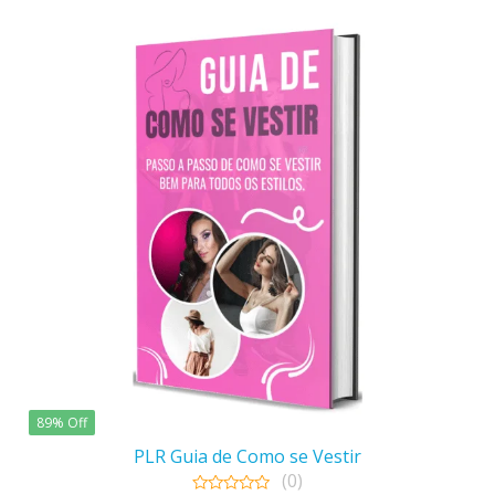
R$97,00.
R$10,90.
89% Off
PLR Guia de Como se Vestir
(0)