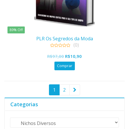
89% Off
PLR Os Segredos da Moda
(0)
0
O
O
out
R$
97,00
R$
10,90
of
preço
preço
5
Comprar
original
atual
era:
é:
R$97,00.
R$10,90.
1
2
Categorias