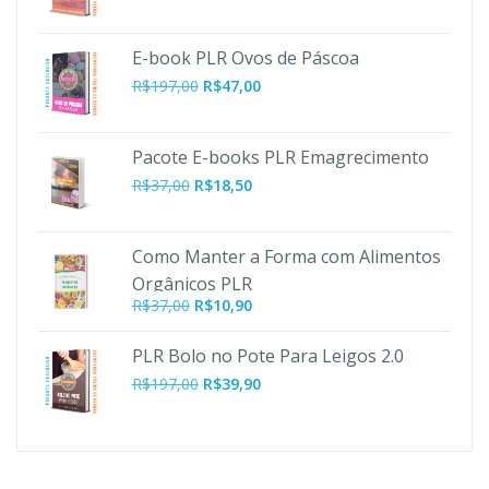
preço
preço
original
atual
era:
é:
E-book PLR Ovos de Páscoa
R$197,00.
R$47,00.
O
O
R$
197,00
R$
47,00
preço
preço
original
atual
era:
é:
Pacote E-books PLR Emagrecimento
R$197,00.
R$47,00.
R$
37,00
R$
18,50
Como Manter a Forma com Alimentos
Orgânicos PLR
O
O
R$
37,00
R$
10,90
preço
preço
original
atual
PLR Bolo no Pote Para Leigos 2.0
era:
é:
O
O
R$
197,00
R$
39,90
R$37,00.
R$10,90.
preço
preço
original
atual
era:
é:
R$197,00.
R$39,90.