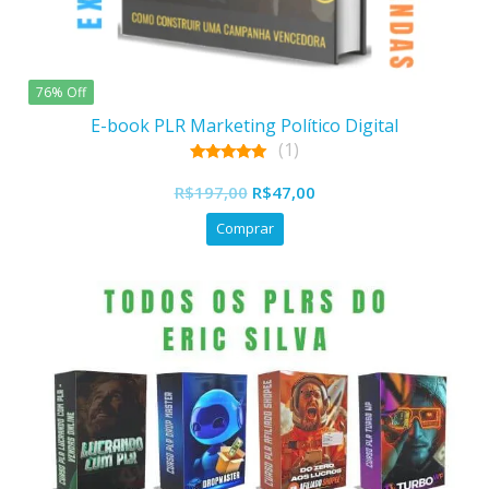
76% Off
E-book PLR Marketing Político Digital
(1)
5.00
O
O
out of 5
R$
197,00
R$
47,00
preço
preço
Comprar
original
atual
era:
é:
R$197,00.
R$47,00.