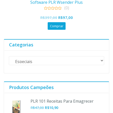
Software PLR Wsender Plus
(0)
0
O
O
out
R$
397,00
R$
97,00
of
preço
preço
5
Comprar
original
atual
era:
é:
R$397,00.
R$97,00.
Categorias
Produtos Campeões
PLR 101 Receitas Para Emagrecer
O
O
R$
47,00
R$
10,90
preço
preço