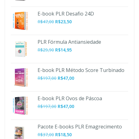
original
atual
era:
é:
E-book PLR Desafio 24D
R$47,00.
R$10,90.
R$
47,00
R$
23,50
PLR Fórmula Antiansiedade
R$
29,90
R$
14,95
E-book PLR Método Score Turbinado
O
O
R$
197,00
R$
47,00
preço
preço
original
atual
era:
é:
E-book PLR Ovos de Páscoa
R$197,00.
R$47,00.
O
O
R$
197,00
R$
47,00
preço
preço
original
atual
era:
é:
Pacote E-books PLR Emagrecimento
R$197,00.
R$47,00.
R$
37,00
R$
18,50