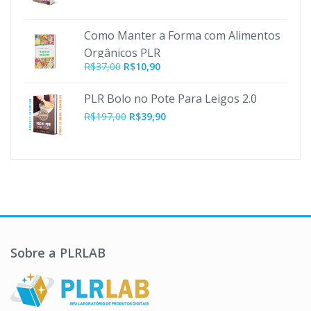
Como Manter a Forma com Alimentos
Orgânicos PLR
O
O
R$
37,00
R$
10,90
preço
preço
original
atual
PLR Bolo no Pote Para Leigos 2.0
era:
é:
O
O
R$
197,00
R$
39,90
R$37,00.
R$10,90.
preço
preço
original
atual
era:
é:
R$197,00.
R$39,90.
Sobre a PLRLAB