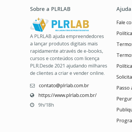
Sobre a PLRLAB
Ajuda
Fale c
Polític
A PLRLAB ajuda empreendedores
a lançar produtos digitais mais
Termos
rapidamente através de e-books,
Termos
cursos e conteúdos com licença
PLR.Desde 2021 ajudando milhares
Políti
de clientes a criar e vender online.
Solicit
contato@plrlab.com.br
Passo 
https://www.plrlab.com.br/
Pergun
9h/18h
Publiq
Progra