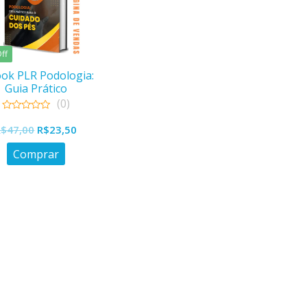
ff
ok PLR Podologia:
Guia Prático
(0)
0
out
R$
47,00
R$
23,50
of
5
Comprar