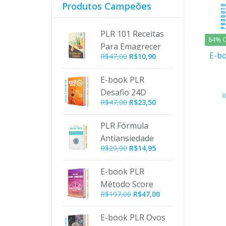
Produtos Campeões
PLR 101 Receitas
84% O
Para Emagrecer
E-bo
O
O
R$
47,00
R$
10,90
preço
preço
original
atual
E-book PLR
era:
é:
Desafio 24D
R$47,00.
R$10,90.
R$
47,00
R$
23,50
PLR Fórmula
Antiansiedade
R$
29,90
R$
14,95
E-book PLR
Método Score
O
O
R$
197,00
R$
47,00
Turbinado
preço
preço
original
atual
E-book PLR Ovos
era:
é: