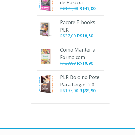
de Páscoa
R$197,00.
R$47,00.
O
O
R$
197,00
R$
47,00
preço
preço
original
atual
Pacote E-books
era:
é:
PLR
R$197,00.
R$47,00.
R$
37,00
R$
18,50
Emagrecimento
Como Manter a
Forma com
O
O
R$
37,00
R$
10,90
Alimentos
preço
preço
Orgânicos PLR
original
atual
PLR Bolo no Pote
era:
é:
Para Leigos 2.0
R$37,00.
R$10,90.
O
O
R$
197,00
R$
39,90
preço
preço
original
atual
era:
é:
R$197,00.
R$39,90.