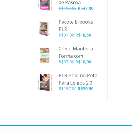
de Páscoa
R$197,00.
R$47,00.
O
O
R$
197,00
R$
47,00
preço
preço
original
atual
Pacote E-books
era:
é:
PLR
R$197,00.
R$47,00.
R$
37,00
R$
18,50
Emagrecimento
Como Manter a
Forma com
O
O
R$
37,00
R$
10,90
Alimentos
preço
preço
Orgânicos PLR
original
atual
PLR Bolo no Pote
era:
é:
Para Leigos 2.0
R$37,00.
R$10,90.
O
O
R$
197,00
R$
39,90
preço
preço
original
atual
era:
é:
R$197,00.
R$39,90.