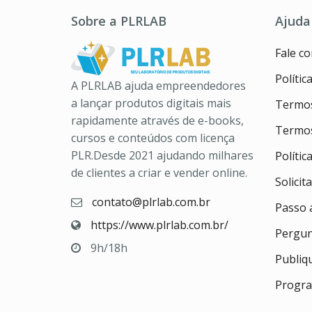
Sobre a PLRLAB
Ajuda
Fale c
Polític
A PLRLAB ajuda empreendedores
a lançar produtos digitais mais
Termos
rapidamente através de e-books,
Termos
cursos e conteúdos com licença
PLR.Desde 2021 ajudando milhares
Políti
de clientes a criar e vender online.
Solicit
contato@plrlab.com.br
Passo 
https://www.plrlab.com.br/
Pergun
9h/18h
Publiq
Progra