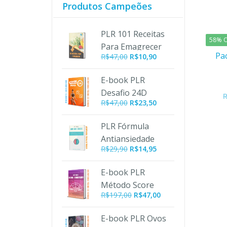
Produtos Campeões
PLR 101 Receitas
58% O
Para Emagrecer
Pa
O
O
R$
47,00
R$
10,90
preço
preço
original
atual
E-book PLR
era:
é:
Desafio 24D
R$47,00.
R$10,90.
R$
47,00
R$
23,50
PLR Fórmula
Antiansiedade
R$
29,90
R$
14,95
E-book PLR
Método Score
O
O
R$
197,00
R$
47,00
Turbinado
preço
preço
original
atual
E-book PLR Ovos
era:
é: