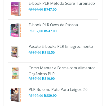
E-book PLR Método Score Turbinado
O
O
R$
197,00
R$
47,00
preço
preço
original
atual
era:
é:
E-book PLR Ovos de Páscoa
R$197,00.
R$47,00.
O
O
R$
197,00
R$
47,00
preço
preço
original
atual
era:
é:
Pacote E-books PLR Emagrecimento
R$197,00.
R$47,00.
R$
37,00
R$
18,50
Como Manter a Forma com Alimentos
Orgânicos PLR
O
O
R$
37,00
R$
10,90
preço
preço
original
atual
PLR Bolo no Pote Para Leigos 2.0
era:
é:
O
O
R$
197,00
R$
39,90
R$37,00.
R$10,90.
preço
preço
original
atual