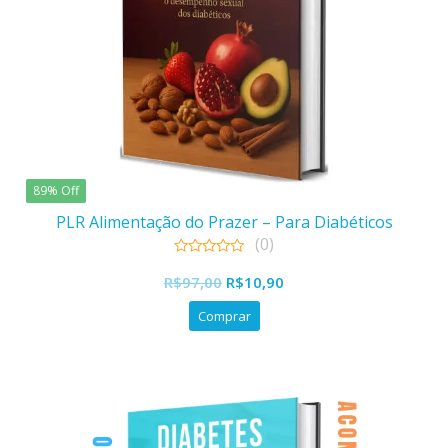
89% Off
PLR Alimentação do Prazer – Para Diabéticos
(0)
0
O
O
out
R$
97,00
R$
10,90
of
preço
preço
5
Comprar
original
atual
era:
é:
R$97,00.
R$10,90.