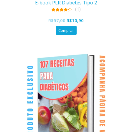
E-book PLR Diabetes Tipo 2
(1)
4.00
O
O
out of 5
R$
57,00
R$
10,90
preço
preço
Comprar
original
atual
era:
é:
R$57,00.
R$10,90.