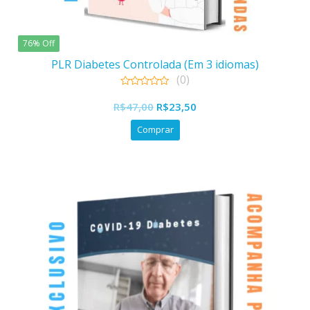
76% Off
PLR Diabetes Controlada (Em 3 idiomas)
(0)
0
out
R$
47,00
R$
23,50
of
5
Comprar