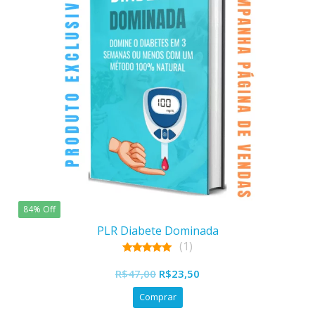
84% Off
PLR Diabete Dominada
(1)
5.00
out of 5
R$
47,00
R$
23,50
Comprar