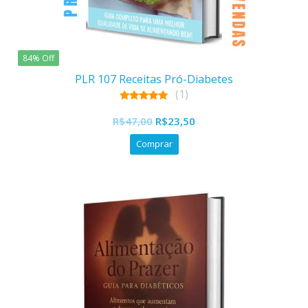
84% Off
PLR 107 Receitas Pró-Diabetes
(1)
5.00
out of 5
R$
47,00
R$
23,50
Comprar