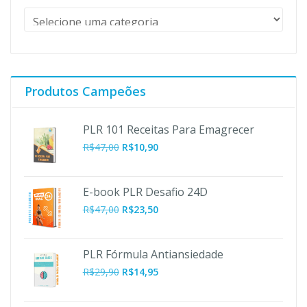
Produtos Campeões
PLR 101 Receitas Para Emagrecer
O
O
R$
47,00
R$
10,90
preço
preço
original
atual
era:
é:
E-book PLR Desafio 24D
R$47,00.
R$10,90.
R$
47,00
R$
23,50
PLR Fórmula Antiansiedade
R$
29,90
R$
14,95