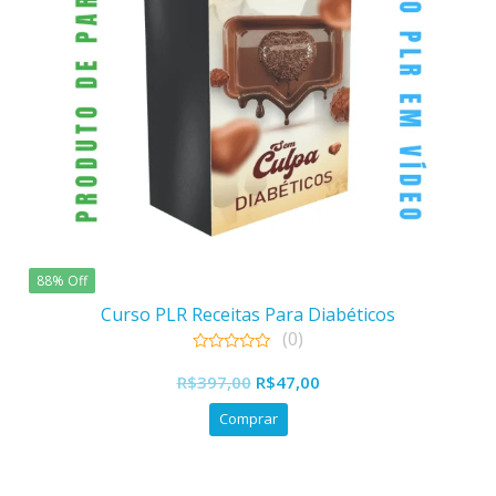
88% Off
Curso PLR Receitas Para Diabéticos
(0)
0
O
O
out
R$
397,00
R$
47,00
of
preço
preço
5
Comprar
original
atual
era:
é:
R$397,00.
R$47,00.