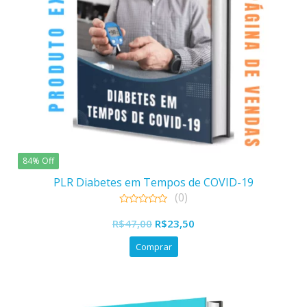
84% Off
PLR Diabetes em Tempos de COVID-19
(0)
0
out
R$
47,00
R$
23,50
of
5
Comprar