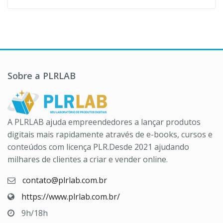
era:
é:
R$197,00.
R$39,90.
Sobre a PLRLAB
A PLRLAB ajuda empreendedores a lançar produtos
digitais mais rapidamente através de e-books, cursos e
conteúdos com licença PLR.Desde 2021 ajudando
milhares de clientes a criar e vender online.
contato@plrlab.com.br
https://www.plrlab.com.br/
9h/18h