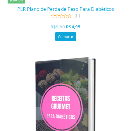
90% Off
PLR Plano de Perda de Peso Para Diabéticos
(0)
0
out
R$
9,90
R$
4,95
of
5
Comprar