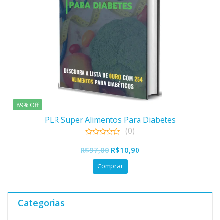
89% Off
PLR Super Alimentos Para Diabetes
(0)
0
O
O
out
R$
97,00
R$
10,90
of
preço
preço
5
Comprar
original
atual
era:
é:
R$97,00.
R$10,90.
Categorias