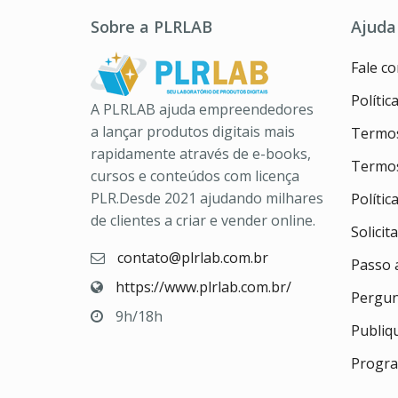
Sobre a PLRLAB
Ajuda
Fale c
Polític
A PLRLAB ajuda empreendedores
a lançar produtos digitais mais
Termos
rapidamente através de e-books,
Termos
cursos e conteúdos com licença
PLR.Desde 2021 ajudando milhares
Políti
de clientes a criar e vender online.
Solicit
contato@plrlab.com.br
Passo 
https://www.plrlab.com.br/
Pergun
9h/18h
Publiq
Progra