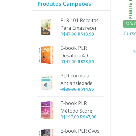
Produtos Campeões
PLR 101 Receitas
87% O
Para Emagrecer
Curso
O
O
R$
47,00
R$
10,90
preço
preço
original
atual
E-book PLR
R
era:
é:
Desafio 24D
R$47,00.
R$10,90.
R$
47,00
R$
23,50
PLR Fórmula
Antiansiedade
R$
29,90
R$
14,95
E-book PLR
Método Score
O
O
R$
197,00
R$
47,00
Turbinado
preço
preço
original
atual
E-book PLR Ovos
era:
é: