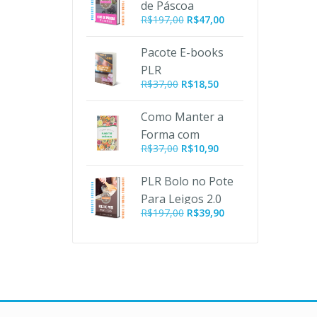
de Páscoa
R$197,00.
R$47,00.
O
O
R$
197,00
R$
47,00
preço
preço
original
atual
Pacote E-books
era:
é:
PLR
R$197,00.
R$47,00.
R$
37,00
R$
18,50
Emagrecimento
Como Manter a
Forma com
O
O
R$
37,00
R$
10,90
Alimentos
preço
preço
Orgânicos PLR
original
atual
PLR Bolo no Pote
era:
é:
Para Leigos 2.0
R$37,00.
R$10,90.
O
O
R$
197,00
R$
39,90
preço
preço
original
atual
era:
é:
R$197,00.
R$39,90.